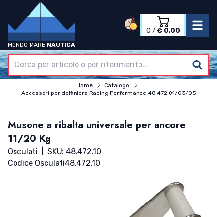
0
/
€ 0.00
MONDO
MARE
NAUTICA
Accedi
Registrati
Home
Home
Catalogo
Azienda
Accessori per delfiniera Racing Performance 48.472.01/03/05
Catalogo
Termini & Condizioni
Musone a ribalta universale per ancore
Contatti
11/20 Kg
Osculati
|
SKU: 48.472.10
Codice Osculati
48.472.10