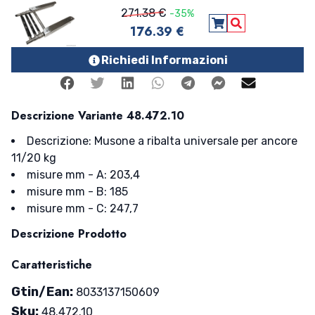
271.38 €
-35%
176.39 €
Aggiungi al carre
Vedi Dettagli
Richiedi Informazioni
Facebook
Twitter
Linkedin
Whatsapp
Telegram
Facebook Me
Mail
Descrizione Variante 48.472.10
Descrizione: Musone a ribalta universale per ancore
11/20 kg
misure mm - A: 203,4
misure mm - B: 185
misure mm - C: 247,7
Descrizione Prodotto
Caratteristiche
Gtin/Ean:
8033137150609
Sku:
48.472.10