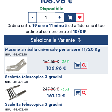
106.96 €
Disponibile
-
+
Aggiungi ai prefer
Ordina entro
19 ore e 11 minuti
ed affideremo il tuo
ordine al corriere entro il
10/08
!
↴
Seleziona la Variante
Musone a ribalta universale per ancore 11/20 Kg
SKU:
48.472.10
164.55 €
-35%
106.96 €
Aggiungi al carre
Vedi Dettagli
Scaletta telescopica 3 gradini
SKU:
48.472.30
247.88 €
-35%
161.12 €
Aggiungi al carre
Vedi Dettagli
Scaletta telescopica 3 gradini
SKU:
48.472.40