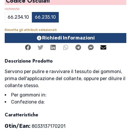
Codice Osculati
richiesto
66.234.10
66.235.10
Resetta gli attributi selezionati
Richiedi Informazioni
Facebook
Twitter
Linkedin
Whatsapp
Telegram
Facebook Me
Mail
Descrizione Prodotto
Servono per pulire e ravvivare il tessuto dei gommoni,
prima dell'applicazione del collante, oppure per diluire il
collante stesso.
Per gommoni in:
Confezione da:
Caratteristiche
Gtin/Ean:
8033137170201