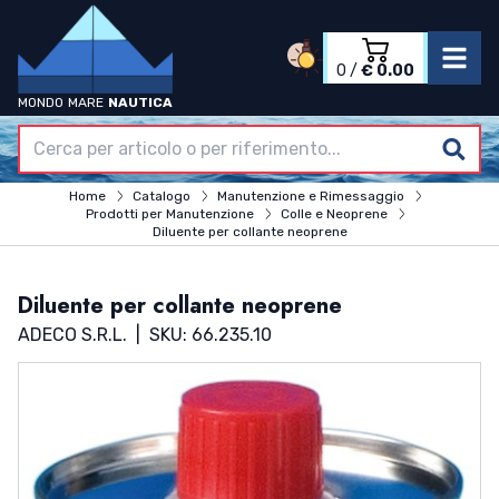
0
/
€ 0.00
MONDO
MARE
NAUTICA
Accedi
Registrati
Home
Home
Catalogo
Manutenzione e Rimessaggio
Azienda
Prodotti per Manutenzione
Colle e Neoprene
Catalogo
Diluente per collante neoprene
Termini & Condizioni
Contatti
Diluente per collante neoprene
ADECO S.R.L.
|
SKU: 66.235.10