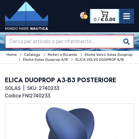
0
/
€ 0.00
MONDO
MARE
NAUTICA
Accedi
Registrati
Home
Home
Catalogo
Motori e Ricambi
Eliche Volvo Solas Duoprop
Azienda
Eliche Solas Duoprop A/B
ELICA VOLVO DUOPROP A/B
Catalogo
Termini & Condizioni
ELICA DUOPROP A3-B3 POSTERIORE
Contatti
SOLAS
|
SKU: 2740233
Codice FNI
2740233