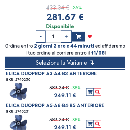
433.34 €
-35%
281.67 €
Disponibile
-
+
Aggiungi ai preferit
Ordina entro
2 giorni 2 ore e 44 minuti
ed affideremo
il tuo ordine al corriere entro il
11/08
!
↴
Seleziona la Variante
ELICA DUOPROP A3-A4-B3 ANTERIORE
SKU:
2740230
383.24 €
-35%
249.11 €
Aggiungi al carre
Vedi Dettagli
ELICA DUOPROP A5-A6-B4-B5 ANTERIORE
SKU:
2740231
383.24 €
-35%
249.11 €
Aggiungi al carre
Vedi Dettagli