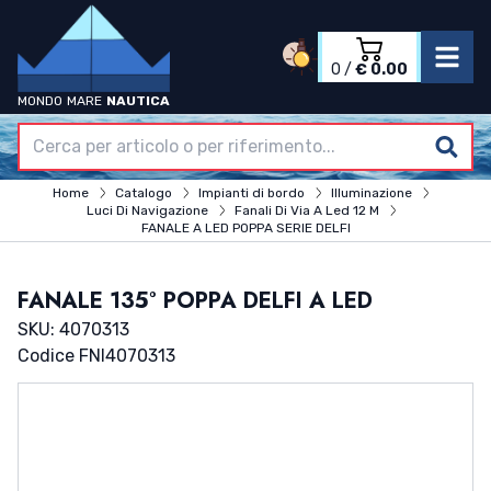
0
/
€ 0.00
MONDO
MARE
NAUTICA
Accedi
Registrati
Home
Home
Catalogo
Impianti di bordo
Illuminazione
Azienda
Luci Di Navigazione
Fanali Di Via A Led 12 M
Catalogo
FANALE A LED POPPA SERIE DELFI
Termini & Condizioni
Contatti
FANALE 135° POPPA DELFI A LED
SKU: 4070313
Codice FNI
4070313