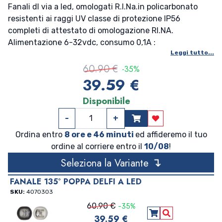
Fanali dl via a led, omologati R.I.Na.in policarbonato
resistenti ai raggi UV classe di protezione IP56
completi di attestato di omologazione RI.NA.
Alimentazione 6-32vdc, consumo 0,1A :
Leggi tutto...
60.90 €
-35%
39.59 €
Disponibile
-
+
Aggiungi ai preferi
Ordina entro
8 ore e 46 minuti
ed affideremo il tuo
ordine al corriere entro il
10/08
!
↴
Seleziona la Variante
FANALE 135° POPPA DELFI A LED
SKU:
4070303
60.90 €
-35%
39.59 €
Aggiungi al carre
Vedi Dettagli