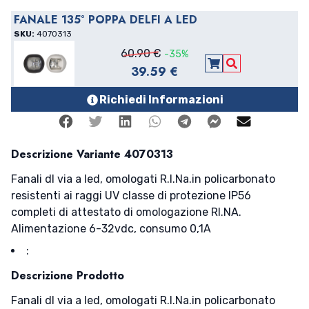
FANALE 135° POPPA DELFI A LED
SKU:
4070313
60.90 €
-35%
39.59 €
Aggiungi al carre
Vedi Dettagli
Richiedi Informazioni
Facebook
Twitter
Linkedin
Whatsapp
Telegram
Facebook Me
Mail
Descrizione Variante 4070313
Fanali dl via a led, omologati R.I.Na.in policarbonato
resistenti ai raggi UV classe di protezione IP56
completi di attestato di omologazione RI.NA.
Alimentazione 6-32vdc, consumo 0,1A
:
Descrizione Prodotto
Fanali dl via a led, omologati R.I.Na.in policarbonato