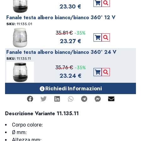
23.30 €
Aggiungi al carre
Vedi Dettagli
Fanale testa albero bianco/bianco 360° 12 V
SKU:
11.135.01
35.81 €
-35%
23.27 €
Aggiungi al carre
Vedi Dettagli
Fanale testa albero bianco/bianco 360° 24 V
SKU:
11.135.11
35.76 €
-35%
23.24 €
Aggiungi al carre
Vedi Dettagli
Richiedi Informazioni
Facebook
Twitter
Linkedin
Whatsapp
Telegram
Facebook Me
Mail
Descrizione Variante 11.135.11
Corpo colore:
Ø mm:
Altezza mm: