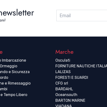
 newsletter
oni!
e
Marche
o Imbarcazione
Osculati
 Ormeggio
FORNITURE NAUTICHE ITALI
ndo e Sicurezza
LALIZAS
bordo
FORESTI E SUARDI
ne e Rimessaggio
CFG srl
cambi
BARDAHL
 e Tempo Libero
Oceansouth
BARTON MARINE
VIADANA