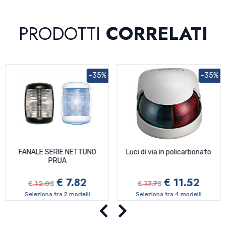
PRODOTTI
CORRELATI
-35%
-35%
FANALE SERIE NETTUNO
Luci di via in policarbonato
PRUA
€ 7.82
€ 11.52
€ 12.03
€ 17.73
Seleziona tra 2 modelli
Seleziona tra 4 modelli