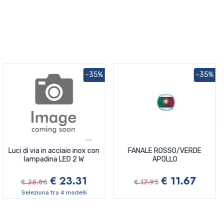
-35%
-35%
Luci di via in acciaio inox con
FANALE ROSSO/VERDE
lampadina LED 2 W
APOLLO
€ 23.31
€ 11.67
€ 35.86
€ 17.95
Seleziona tra 4 modelli