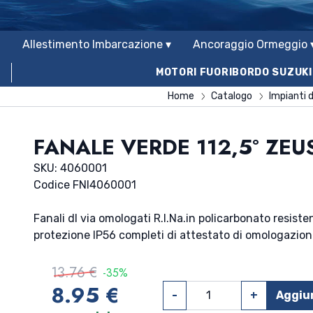
Allestimento Imbarcazione ▾
Ancoraggio Ormeggio 
MOTORI FUORIBORDO SUZUKI
Home
Catalogo
Impianti d
FANALE VERDE 112,5° ZEU
SKU: 4060001
Codice FNI
4060001
Fanali dl via omologati R.I.Na.in policarbonato resisten
protezione IP56 completi di attestato di omologazion
13.76 €
-35%
8.95 €
-
+
Aggiun