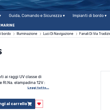
▾
Guida, Comando e Sicurezza ▾
Impianti di bordo ▾
 MARINE
i bordo
Illuminazione
Luci Di Navigazione
Fanali Di Via Tradizi
S
ti ai raggi UV classe di
e RI.Na. elampadina 12V :
Leggi tutto...
gi al carrello
Aggiungi ai preferiti