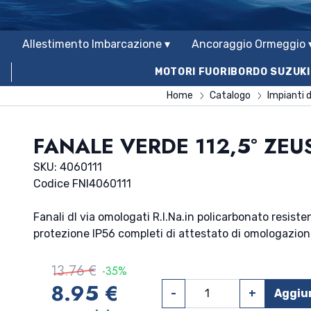
Allestimento Imbarcazione ▾
Ancoraggio Ormeggio 
MOTORI FUORIBORDO SUZUKI
Home
Catalogo
Impianti d
FANALE VERDE 112,5° ZEU
SKU: 4060111
Codice FNI
4060111
Fanali dl via omologati R.I.Na.in policarbonato resisten
protezione IP56 completi di attestato di omologazion
13.76 €
-35%
8.95 €
-
+
Aggiun