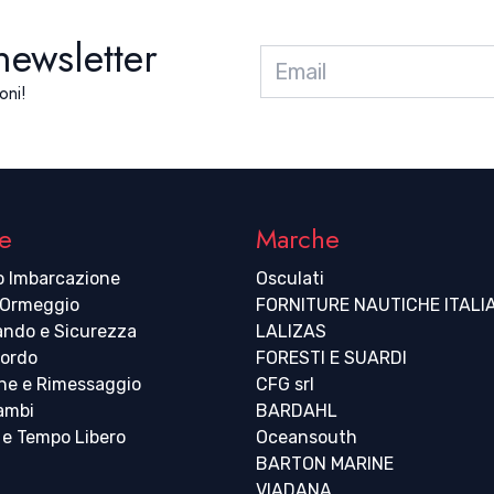
 newsletter
oni!
e
Marche
o Imbarcazione
Osculati
 Ormeggio
FORNITURE NAUTICHE ITALI
ndo e Sicurezza
LALIZAS
bordo
FORESTI E SUARDI
ne e Rimessaggio
CFG srl
cambi
BARDAHL
 e Tempo Libero
Oceansouth
BARTON MARINE
VIADANA