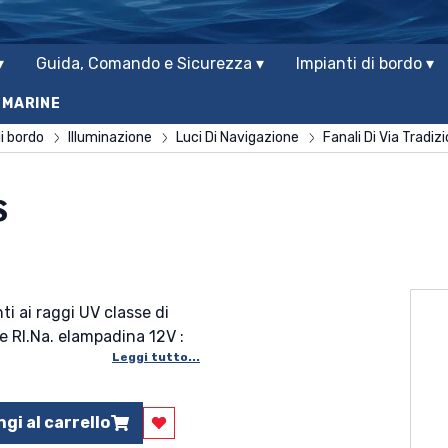
▾
Guida, Comando e Sicurezza ▾
Impianti di bordo ▾
 MARINE
i bordo
Illuminazione
Luci Di Navigazione
Fanali Di Via Tradizi
S
ti ai raggi UV classe di
e RI.Na. elampadina 12V :
Leggi tutto...
gi al carrello
Aggiungi ai preferiti