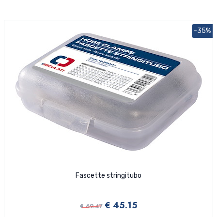
-35%
Fascette stringitubo
€ 45.15
€ 69.47