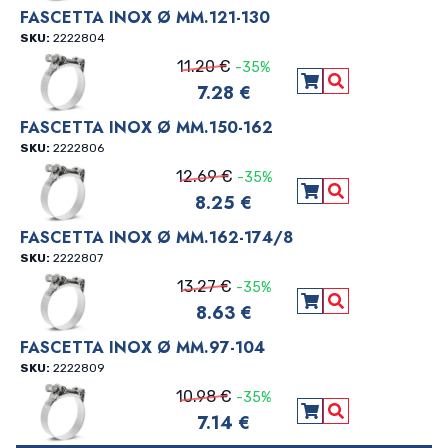
FASCETTA INOX Ø MM.121-130
SKU:
2222804
11.20 €
-35%
7.28 €
Aggiungi al carre
Vedi Dettagli
FASCETTA INOX Ø MM.150-162
SKU:
2222806
12.69 €
-35%
8.25 €
Aggiungi al carre
Vedi Dettagli
FASCETTA INOX Ø MM.162-174/8
SKU:
2222807
13.27 €
-35%
8.63 €
Aggiungi al carre
Vedi Dettagli
FASCETTA INOX Ø MM.97-104
SKU:
2222809
10.98 €
-35%
7.14 €
Aggiungi al carre
Vedi Dettagli