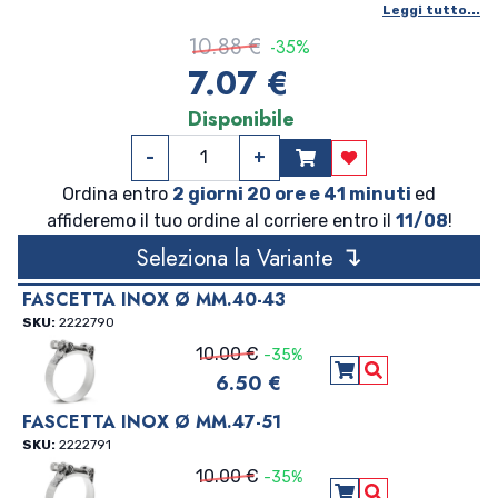
Leggi tutto...
91-97 MM Larghezza: 27,5 MM
10.88 €
-35%
7.07 €
Disponibile
-
+
Aggiungi ai preferi
Ordina entro
2 giorni 20 ore e 41 minuti
ed
affideremo il tuo ordine al corriere entro il
11/08
!
↴
Seleziona la Variante
FASCETTA INOX Ø MM.40-43
SKU:
2222790
10.00 €
-35%
6.50 €
Aggiungi al carre
Vedi Dettagli
FASCETTA INOX Ø MM.47-51
SKU:
2222791
10.00 €
-35%