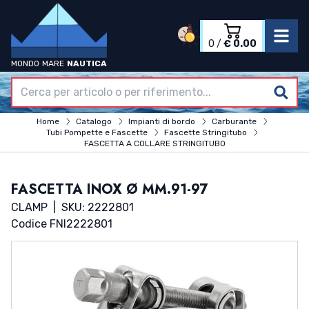
0
/
€ 0.00
MONDO
MARE
NAUTICA
Accedi
Registrati
Home
Home
Catalogo
Impianti di bordo
Carburante
Azienda
Tubi Pompette e Fascette
Fascette Stringitubo
Catalogo
FASCETTA A COLLARE STRINGITUBO
Termini & Condizioni
Contatti
FASCETTA INOX Ø MM.91-97
CLAMP
|
SKU: 2222801
Codice FNI
2222801