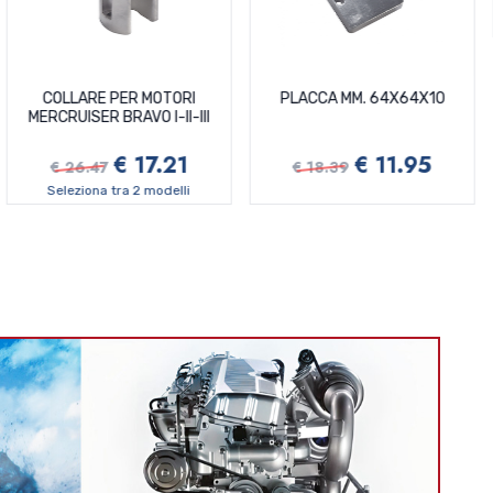
COLLARE PER MOTORI
PLACCA MM. 64X64X10
ER
MERCRUISER BRAVO I-II-III
€ 17.21
€ 11.95
€ 26.47
€ 18.39
Seleziona tra 2 modelli