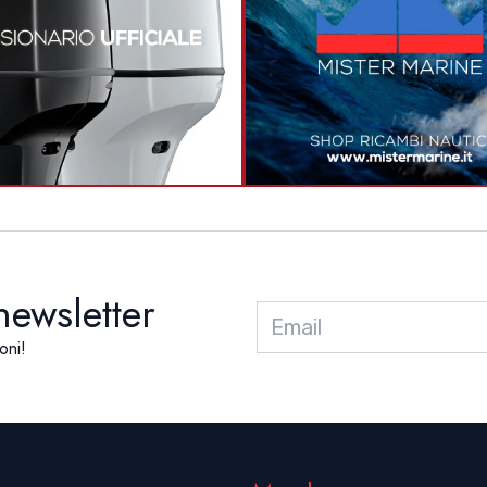
 newsletter
oni!