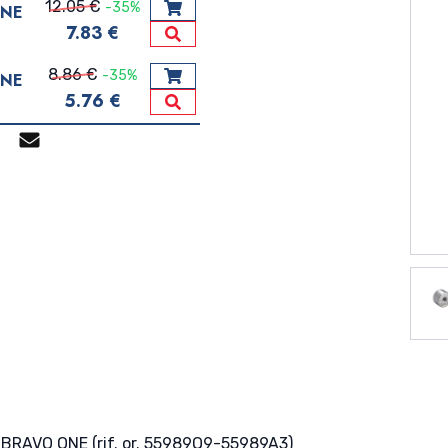
12.05 €
-35%
ONE
Aggiungi al carrello
7.83 €
Vedi Dettagli
8.86 €
-35%
ONE
Aggiungi al carrello
5.76 €
Vedi Dettagli
p
gram
Facebook Messenger
Mail
 BRAVO ONE (rif. or. 55989Q9-55989A3)