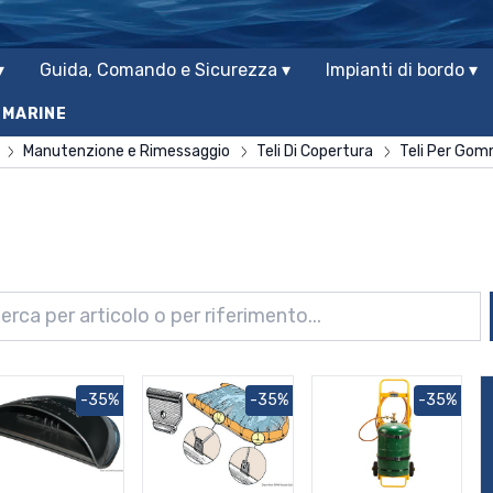
▾
Guida, Comando e Sicurezza ▾
Impianti di bordo ▾
 MARINE
Manutenzione e Rimessaggio
Teli Di Copertura
Teli Per Gom
-35%
-35%
-35%