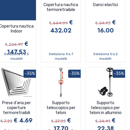
Copertura nautica
Ganci elastici
termoretraibile
€
€
€ 664.64
€ 24.62
Copertura nautica
432.02
16.00
Indoor
€
€ 226.97
147.53
Seleziona tra 5
Seleziona tra 7
Seleziona tra 2
modelli
modelli
modelli
-35%
-35%
-35%
Prese d'aria per
Supporto
Supporto
coperture
telescopico per
telescopico per
termoretraibili
teloni
teloni in alluminio
€ 4.69
€
€
€ 7.22
€ 27.23
€ 34.43
17.70
22.38