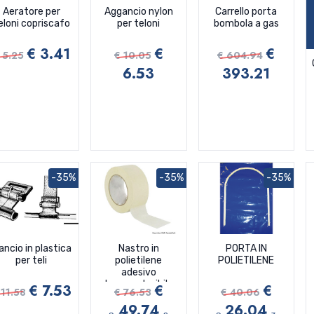
Aeratore per
Aggancio nylon
Carrello porta
eloni copriscafo
per teloni
bombola a gas
€ 3.41
€
€
 5.25
€ 10.05
€ 604.94
6.53
393.21
-35%
-35%
-35%
ancio in plastica
Nastro in
PORTA IN
per teli
polietilene
POLIETILENE
adesivo
termoretraibile
€ 7.53
€
€
 11.58
€ 76.53
€ 40.06
49.74
26.04