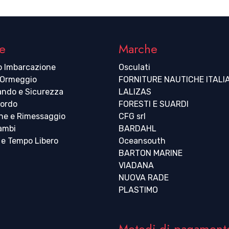
e
Marche
o Imbarcazione
Osculati
 Ormeggio
FORNITURE NAUTICHE ITALI
ndo e Sicurezza
LALIZAS
bordo
FORESTI E SUARDI
ne e Rimessaggio
CFG srl
cambi
BARDAHL
 e Tempo Libero
Oceansouth
BARTON MARINE
VIADANA
NUOVA RADE
PLASTIMO
Metodi di pagament