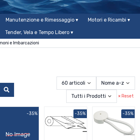
Manutenzione e Rimessaggio ▾
Motori e Ricambi ▾
Tender, Vela e Tempo Libero ▾
moni e Imbarcazioni
60 articoli
Nome a-z
Cerca
Tutti i Prodotti
× Reset
-35%
-35%
-35%
No Image