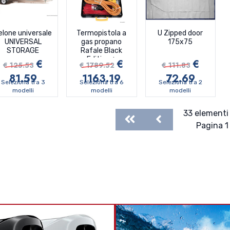
elone universale
Termopistola a
U Zipped door
UNIVERSAL
gas propano
175x75
STORAGE
Rafale Black
Edition +
€
€
€
€ 125.53
€ 1789.52
€ 111.83
81.59
1163.19
72.69
Seleziona tra 3
Seleziona tra 6
Seleziona tra 2
modelli
modelli
modelli
33 elementi 
First
Previous
Pagina 1 