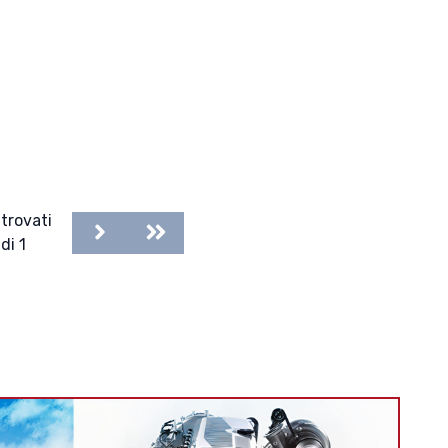
trovati
Next
Last
di 1