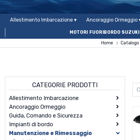
Allestimento Imbarcazione ▾
Ancoraggio Ormeggio 
MOTORI FUORIBORDO SUZUKI
Home
Catalogo
CATEGORIE PRODOTTI
Allestimento Imbarcazione
Ancoraggio Ormeggio
Accessori di coperta
Guida, Comando e Sicurezza
Arredo e oggettistica
Ancore Giunti e Accessori
Accessori Per Gommoni
Impianti di bordo
Discesa e risalita
Boe e Parabordi
Dotazioni di Sicurezza
Adesivi e antiscivolo
Arredo e Oggettistica in Teak
Ancore Galleggianti
Manutenzione e Rimessaggio
Ferramenta
Cordame e accessori
Flaps
Audio
Bitte e Passacavi
Coltelli Pinze Multiuso
Passerelle e gruette
Ancore In Acciaio Inox
Boe E Gavitelli
Abbigliamento Di Protezione
Antiscivolo