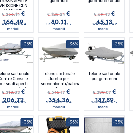
TRASPARENTE
gommoni
gommoni/tender
VERSIONE CON
ELASTICO
€
€
€
€ 256.14
€ 123.24
€ 69.43
166.49
80.11
45.13
Seleziona tra 4
Seleziona tra 7
Seleziona tra 2
modelli
modelli
modelli
-35%
-35%
-35%
elone sartoriale
Telone sartoriale
Telone sartoriale
Centre Console
Jumbo per
per gommoni
per scafi aperti
semicabinati/cabinati/T-
con console di
Top
€
€
€
€ 318.03
€ 545.17
€ 289.07
guida centrale
206.72
354.36
187.89
Seleziona tra 6
Seleziona tra 4
Seleziona tra 12
modelli
modelli
modelli
-35%
-35%
-35%