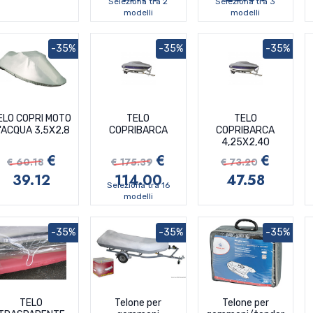
Seleziona tra 2
Seleziona tra 3
modelli
modelli
-35%
-35%
-35%
ELO COPRI MOTO
TELO
TELO
'ACQUA 3,5X2,8
COPRIBARCA
COPRIBARCA
4,25X2,40
€
€
€
€ 60.18
€ 175.39
€ 73.20
39.12
114.00
47.58
Seleziona tra 16
modelli
-35%
-35%
-35%
TELO
Telone per
Telone per