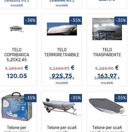
Seleziona tra 2
Seleziona tra 2
modelli
modelli
-38%
-35%
-35%
TELO
TELO
TELO
COPRIBARCA
TERMORETRAIBILE
TRASPARENTE
5,20X2,45
€
€
€
€ 193.63
€ 1424.23
€ 252.26
120.05
925.75
163.97
Seleziona tra 6
Seleziona tra 4
modelli
modelli
-35%
-35%
-35%
Telone per
Telone per scafi
Telone per scafi