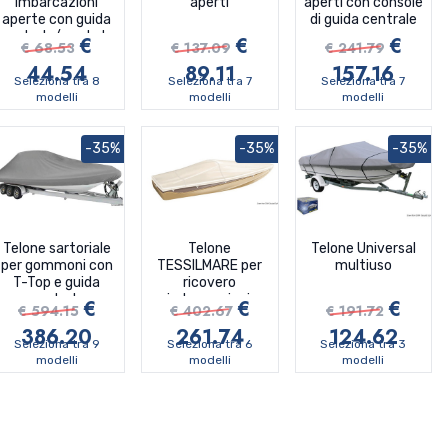
imbarcazioni
aperti
aperti con console
aperte con guida
di guida centrale
centrale/pontate
€
€
€
€ 68.53
€ 137.09
€ 241.79
con parabrezza
44.54
89.11
157.16
Seleziona tra 8
Seleziona tra 7
Seleziona tra 7
modelli
modelli
modelli
-35%
-35%
-35%
Telone sartoriale
Telone
Telone Universal
per gommoni con
TESSILMARE per
multiuso
T-Top e guida
ricovero
centrale
imbarcazioni,
€
€
€
€ 594.15
€ 402.67
€ 191.72
modello per
386.20
261.74
124.62
imbarcazioni con
Seleziona tra 9
Seleziona tra 6
Seleziona tra 3
parabrezza e Day
modelli
modelli
modelli
Cruiser