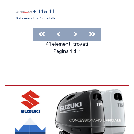
€ 115.11
€ 135.42
Seleziona tra 3 modelli
First
Previous
Next
Last
41 elementi trovati
Pagina 1 di 1