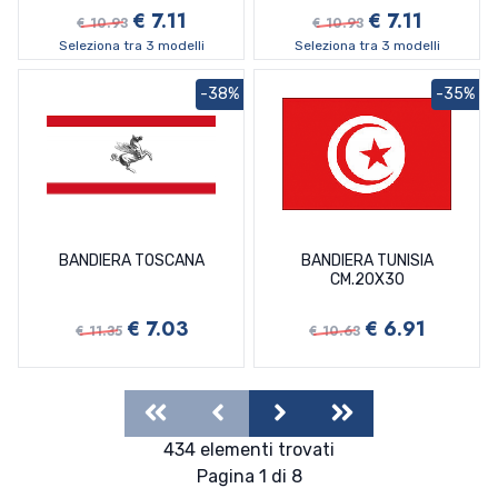
€ 7.11
€ 7.11
€ 10.93
€ 10.93
Seleziona tra 3 modelli
Seleziona tra 3 modelli
-38%
-35%
BANDIERA TOSCANA
BANDIERA TUNISIA
CM.20X30
€ 7.03
€ 6.91
€ 11.35
€ 10.63
First
Previous
Next
Last
434 elementi trovati
Pagina 1 di 8