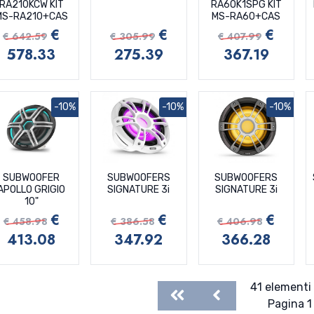
RA210KCW KIT
RA60K1SPG KIT
MS-RA210+CAS
MS-RA60+CAS
€
€
€
€ 642.59
€ 305.99
€ 407.99
578.33
275.39
367.19
-10%
-10%
-10%
SUBWOOFER
SUBWOOFERS
SUBWOOFERS
APOLLO GRIGIO
SIGNATURE 3i
SIGNATURE 3i
10"
€
€
€
€ 458.98
€ 386.58
€ 406.98
413.08
347.92
366.28
41 elementi 
First
Previous
Pagina 1 