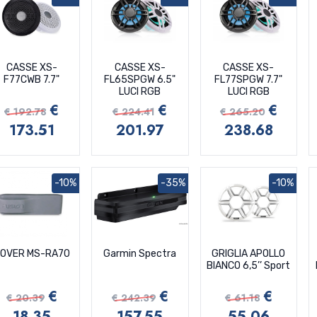
CASSE XS-
CASSE XS-
CASSE XS-
F77CWB 7.7"
FL65SPGW 6.5"
FL77SPGW 7.7"
LUCI RGB
LUCI RGB
€
€
€
€ 192.78
€ 224.41
€ 265.20
173.51
201.97
238.68
-10%
-35%
-10%
OVER MS-RA70
Garmin Spectra
GRIGLIA APOLLO
BIANCO 6,5’’ Sport
€
€
€
€ 20.39
€ 242.39
€ 61.18
18.35
157.55
55.06