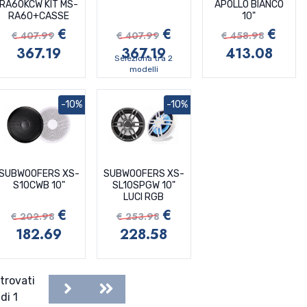
RA60KCW KIT MS-
APOLLO BIANCO
RA60+CASSE
10"
€
€
€
€ 407.99
€ 407.99
€ 458.98
367.19
367.19
413.08
Seleziona tra 2
modelli
-10%
-10%
SUBWOOFERS XS-
SUBWOOFERS XS-
S10CWB 10"
SL10SPGW 10"
LUCI RGB
€
€
€ 202.98
€ 253.98
182.69
228.58
trovati
Next
Last
di 1