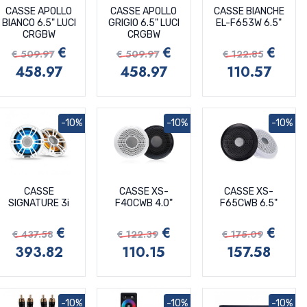
CASSE APOLLO
CASSE APOLLO
CASSE BIANCHE
BIANCO 6.5" LUCI
GRIGIO 6.5" LUCI
EL-F653W 6.5"
CRGBW
CRGBW
€
€
€
€ 509.97
€ 509.97
€ 122.85
458.97
458.97
110.57
-10%
-10%
-10%
CASSE
CASSE XS-
CASSE XS-
SIGNATURE 3i
F40CWB 4.0"
F65CWB 6.5"
€
€
€
€ 437.58
€ 122.39
€ 175.09
393.82
110.15
157.58
-10%
-10%
-10%