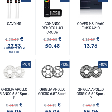
CAVO MS
COMANDO
COVER MS-RA60
REMOTO LUCI
E MSRA210
CRGBW
€
€
€
€ 30.59
€ 56.08
€ 15.29
27.53
50.48
13.76
Seleziona tra 2
modelli
-10%
-10%
-10%
GRIGLIA APOLLO
GRIGLIA APOLLO
GRIGLIA APOLLO
BIANCO 6,5’’ Sport
GRIGIO 6,5’’ Sport
GRIGIO 6,5’’ Sport
P
P
€
€
€
€ 61.18
€ 61.18
€ 61.18
55.06
55.06
55.06