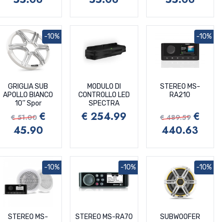
-10%
-10%
GRIGLIA SUB
MODULO DI
STEREO MS-
APOLLO BIANCO
CONTROLLO LED
RA210
10’’ Spor
SPECTRA
€
€ 254.99
€
€ 51.00
€ 489.59
45.90
440.63
-10%
-10%
-10%
STEREO MS-
STEREO MS-RA70
SUBWOOFER