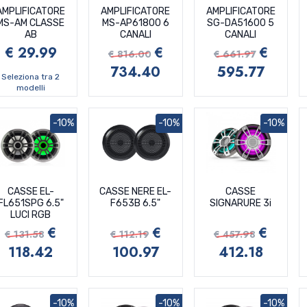
AMPLIFICATORE
AMPLIFICATORE
AMPLIFICATORE
MS-AM CLASSE
MS-AP61800 6
SG-DA51600 5
AB
CANALI
CANALI
€ 29.99
€
€
€ 816.00
€ 661.97
734.40
595.77
Seleziona tra 2
modelli
-10%
-10%
-10%
CASSE EL-
CASSE NERE EL-
CASSE
FL651SPG 6.5"
F653B 6.5"
SIGNARURE 3i
LUCI RGB
€
€
€
€ 131.58
€ 112.19
€ 457.98
118.42
100.97
412.18
-10%
-10%
-10%