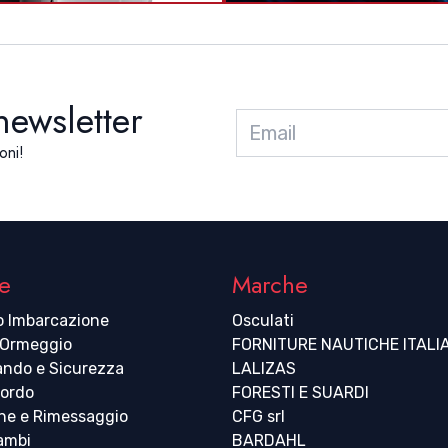
 newsletter
oni!
e
Marche
o Imbarcazione
Osculati
 Ormeggio
FORNITURE NAUTICHE ITALI
ndo e Sicurezza
LALIZAS
bordo
FORESTI E SUARDI
ne e Rimessaggio
CFG srl
cambi
BARDAHL