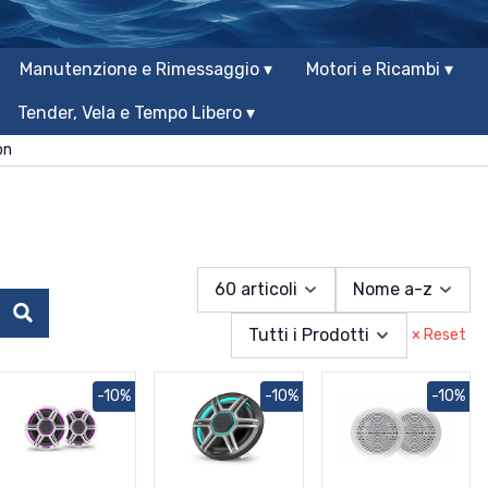
Manutenzione e Rimessaggio ▾
Motori e Ricambi ▾
Tender, Vela e Tempo Libero ▾
on
60 articoli
Nome a-z
Cerca
Tutti i Prodotti
× Reset
-10%
-10%
-10%