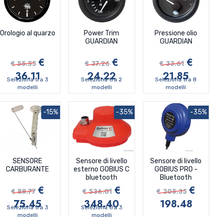
Orologio al quarzo
Power Trim
Pressione olio
GUARDIAN
GUARDIAN
€
€
€
€ 55.55
€ 37.26
€ 33.61
36.11
24.22
21.85
Seleziona tra 3
Seleziona tra 2
Seleziona tra 8
modelli
modelli
modelli
-15%
-35%
-35%
SENSORE
Sensore di livello
Sensore di livello
CARBURANTE
esterno GOBIUS C
GOBIUS PRO -
bluetooth
Bluetooth
€
€
€
€ 88.77
€ 536.01
€ 305.35
75.45
348.40
198.48
Seleziona tra 3
Seleziona tra 3
modelli
modelli