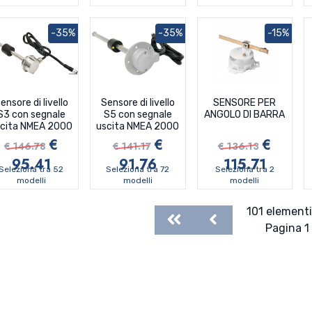
-35%
-35%
-15%
ensore di livello
Sensore di livello
SENSORE PER
S3 con segnale
S5 con segnale
ANGOLO DI BARRA
scita NMEA 2000
uscita NMEA 2000
€
€
€
€ 146.78
€ 141.17
€ 136.13
95.41
91.76
115.71
Seleziona tra 52
Seleziona tra 72
Seleziona tra 2
modelli
modelli
modelli
101 elementi
First
Previous
Pagina 1 