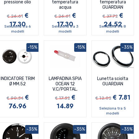
pressione olio
temperatura
temperatura
acqua
GUARDIAN
€
€
€
€ 26.61
€ 26.61
€ 37.72
17.30
17.30
24.52
Seleziona tra 6
Seleziona tra 3
Seleziona tra 8
modelli
modelli
modelli
-15%
-15%
-35%
INDICATORE TRIM
LAMPADINA SPIA
Lunetta sciolta
Ø MM.52
OCEAN 12
GUARDIAN
V.C/PORTAL.
€
€
€ 7.81
€ 90.54
€ 17.52
€ 12.02
76.96
14.89
Seleziona tra 5
modelli
-35%
-35%
-35%