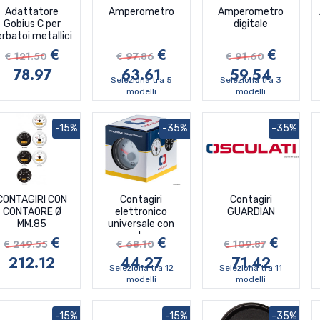
Adattatore
Amperometro
Amperometro
Gobius C per
digitale
erbatoi metallici
€
€
€
€ 121.50
€ 97.86
€ 91.60
78.97
63.61
59.54
Seleziona tra 5
Seleziona tra 3
modelli
modelli
-15%
-35%
-35%
CONTAGIRI CON
Contagiri
Contagiri
CONTAORE Ø
elettronico
GUARDIAN
MM.85
universale con
contaore
€
€
€
€ 249.55
€ 68.10
€ 109.87
212.12
44.27
71.42
Seleziona tra 12
Seleziona tra 11
modelli
modelli
-15%
-15%
-35%