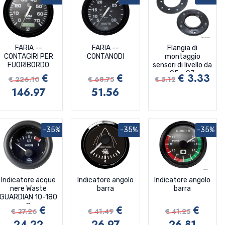
FARIA --
FARIA --
Flangia di
CONTAGIRI PER
CONTANODI
montaggio
FUORIBORDO
sensori di livello da
S5 a S3
€
€
€ 3.33
€ 226.10
€ 68.75
€ 5.12
146.97
51.56
-35%
-35%
-35%
Indicatore acque
Indicatore angolo
Indicatore angolo
nere Waste
barra
barra
GUARDIAN 10-180
Ω
€
€
€
€ 37.26
€ 41.49
€ 41.25
24.22
26.97
26.81