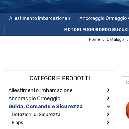
Allestimento Imbarcazione ▾
Ancoraggio Ormeggio 
MOTORI FUORIBORDO SUZUKI
Home
Catalogo
CATEGORIE PRODOTTI
Allestimento Imbarcazione
Ancoraggio Ormeggio
Accessori di coperta
Guida, Comando e Sicurezza
Arredo e oggettistica
Ancore Giunti e Accessori
Accessori Per Gommoni
Discesa e risalita
Boe e Parabordi
Dotazioni di Sicurezza
Adesivi e antiscivolo
Arredo e Oggettistica in Teak
Ancore Galleggianti
Ferramenta
Cordame e accessori
Flaps
Bitte e Passacavi
Coltelli Pinze Multiuso
Passerelle e gruette
Ancore In Acciaio Inox
Boe E Gavitelli
Abbigliamento Di Protezione
Antiscivolo