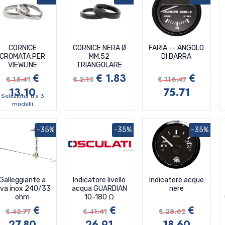
CORNICE
CORNICE NERA Ø
FARIA -- ANGOLO
CROMATA PER
MM.52
DI BARRA
VIEWLINE
TRIANGOLARE
€
€ 1.83
€
€ 15.41
€ 2.15
€ 116.47
13.10
75.71
Seleziona tra 3
modelli
-35%
-35%
-35%
Galleggiante a
Indicatore livello
Indicatore acque
eva inox 240/33
acqua GUARDIAN
nere
ohm
10-180 Ω
€
€
€
€ 42.77
€ 41.41
€ 28.62
27.80
26.91
18.60