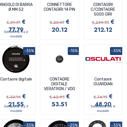
ANGOLO DI BARRA
CONNETTORE
CONTAGIRI
Ø MM.52
CONTAGIRI 14 PIN
C/CONTAORE
5000 GIRI
€
€
€
€ 91.51
€ 23.67
€ 249.55
77.79
20.12
212.12
Seleziona tra 2
modelli
-35%
-15%
-35%
Contaore digitale
CONTAORE
Contaore
DIGITALE
GUARDIAN
VERATRON / VDO
€
€
€
€ 33.16
€ 62.95
€ 74.15
21.55
53.51
48.20
Seleziona tra 3
Seleziona tra 4
modelli
modelli
-35%
-25%
-35%