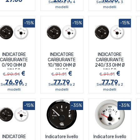
Seleziona tra 4
Seleziona tra 3
modelli
modelli
-15%
-15%
-15%
INDICATORE
INDICATORE
INDICATORE
CARBURANTE
CARBURANTE
CARBURANTE
0/90 OHM Ø
10/180 OHM Ø
240/33 OHM Ø
MM.52
MM.52
MM.52
€
€
€
€ 90.54
€ 91.51
€ 91.51
76.96
77.79
77.79
Seleziona tra 2
Seleziona tra 2
Seleziona tra 2
modelli
modelli
modelli
-15%
-35%
-35%
INDICATORE
Indicatore livello
Indicatore livello