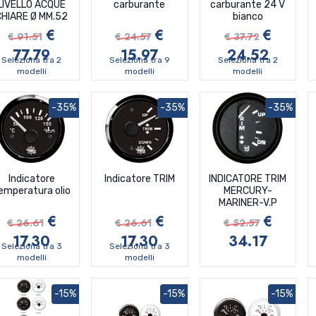
LIVELLO ACQUE
carburante
carburante 24 V
CHIARE Ø MM.52
bianco
€
€
€
€ 91.51
€ 24.57
€ 37.72
77.79
15.97
24.52
Seleziona tra 2
Seleziona tra 9
Seleziona tra 2
modelli
modelli
modelli
-35%
-35%
-35%
Indicatore
Indicatore TRIM
INDICATORE TRIM
emperatura olio
MERCURY-
MARINER-V.P
€
€
€
€ 26.61
€ 26.61
€ 52.57
17.30
17.30
34.17
Seleziona tra 3
Seleziona tra 3
modelli
modelli
-15%
-15%
-15%