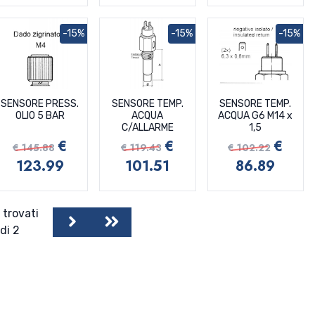
-15%
-15%
-15%
SENSORE PRESS.
SENSORE TEMP.
SENSORE TEMP.
OLIO 5 BAR
ACQUA
ACQUA G6 M14 x
C/ALLARME
1,5
€
€
€
€ 145.88
€ 119.43
€ 102.22
123.99
101.51
86.89
 trovati
Next
Last
di 2