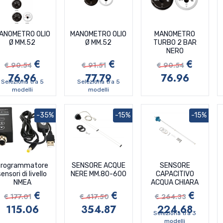
ANOMETRO OLIO
MANOMETRO OLIO
MANOMETRO
Ø MM.52
Ø MM.52
TURBO 2 BAR
NERO
€
€
€
€ 90.54
€ 91.51
€ 90.54
76.96
77.79
76.96
Seleziona tra 5
Seleziona tra 5
modelli
modelli
-35%
-15%
-15%
Programmatore
SENSORE ACQUE
SENSORE
sensori di livello
NERE MM.80-600
CAPACITIVO
NMEA
ACQUA CHIARA
€
€
€
€ 177.01
€ 417.50
€ 264.33
115.06
354.87
224.68
Seleziona tra 3
modelli