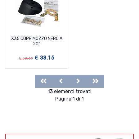
X35 COPRIMOZZO NERO A
20°
€ 38.15
€ 58.69
First
Previous
Next
Last
13 elementi trovati
Pagina 1 di 1