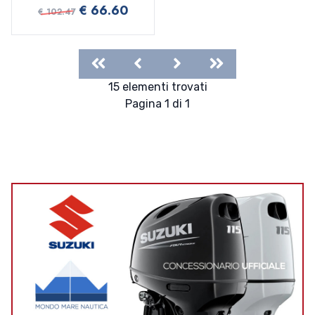
€ 66.60
€ 102.47
First
Previous
Next
Last
15 elementi trovati
Pagina 1 di 1