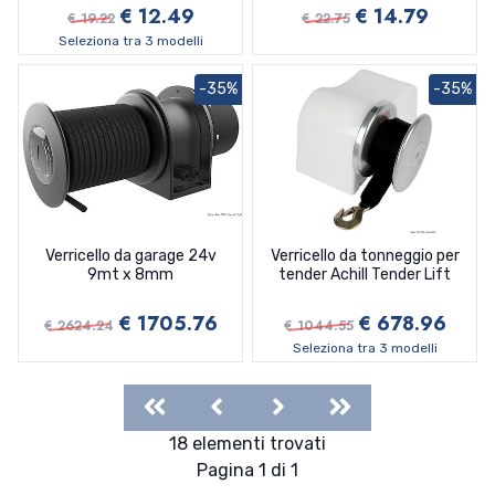
€ 12.49
€ 14.79
€ 19.22
€ 22.75
Seleziona tra 3 modelli
-35%
-35%
Verricello da garage 24v
Verricello da tonneggio per
9mt x 8mm
tender Achill Tender Lift
€ 1705.76
€ 678.96
€ 2624.24
€ 1044.55
Seleziona tra 3 modelli
First
Previous
Next
Last
18 elementi trovati
Pagina 1 di 1