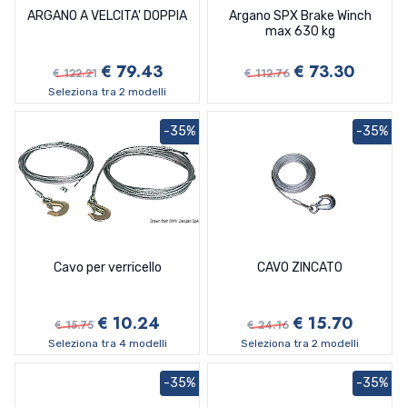
ARGANO A VELCITA' DOPPIA
Argano SPX Brake Winch
max 630 kg
€ 79.43
€ 73.30
€ 122.21
€ 112.76
Seleziona tra 2 modelli
-35%
-35%
Cavo per verricello
CAVO ZINCATO
€ 10.24
€ 15.70
€ 15.75
€ 24.16
Seleziona tra 4 modelli
Seleziona tra 2 modelli
-35%
-35%