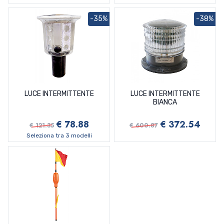
Filtri Per Motori Farymann
Filtri Per Motori Tohatsu
Giranti Cummins
Giranti Honda
Olio Grasso E Additivi
Anodi Bmw
Vang Rigidi
Ubimaior
Viadana
Tasche Portacime Portaoggetti
Rocchetti cima vela
Tappi Ad Espansione
Filtri Per Motori Ford
Filtri Per Motori Yamaha
Giranti Detroit
Giranti Johnsonevinrudeomc
Anodi Di Protezione
Winch E Accessori Per Winch
Viadana
Trecce Per Drizze E Scotte
Vang Rigidi
-35%
-38%
Valvole
Filtri Per Motori Lombardini
Filtri Per Motori Yanmar
Giranti Jabsco Made In Italy
Giranti Mariner
Anodi Honda
Winch E Accessori Per Winch
Filtri Per Motori Nanni
Giranti Jabsco Originali Usa
Giranti Mercruiser
Anodi Lombardini
Filtri Per Motori Perkins
Giranti Jmp
Giranti Mercury
Anodi Mercury Mercruiser
Filtri Per Motori Renault Couach
Giranti Johnson Pump
Giranti Parsun
Anodi Omc Envirude Johnson
Filtri Per Motori Ruggerini
Giranti Kohler
Giranti Selva
Anodi Selva
Filtri Per Motori Vetus
Giranti Nanni
Giranti Suzuki
Anodi Suzuki
LUCE INTERMITTENTE
LUCE INTERMITTENTE
Filtri Per Motori Vm
Giranti Oberdorfer
Giranti Tohatsu
Anodi Tohatsu
BIANCA
Filtri Per Motori Volvo Penta
Giranti Onan
Giranti Whitehead
Anodi Vetus
Filtri Per Motori Yanmar
Giranti Perkins
Giranti Yamaha
Anodi Volvo Penta
€ 78.88
€ 372.54
€ 121.35
€ 600.87
Giranti Renault Couach
Anodi Yamaha Mariner
Seleziona tra 3 modelli
Giranti Sherwood
Anodi Yanmar
Giranti Sole
Kit Anodi Alluminio
Giranti Vetus
Ogive Maxpower Lewmar Sleipnerjp
Giranti Volvo
Ogive Quick
Giranti Westerbeke
Giranti Yanmar
Universali Per Pompe Sentina