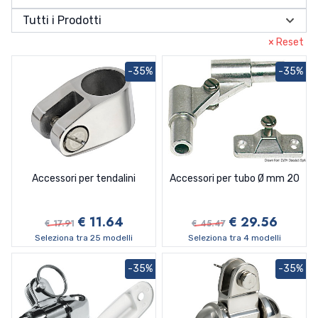
Portachiavi
Chiusure e fermaporte
Roll Bar e T-top
Bitte In Ottone Nylon
Portacanna In Acciaio Inox
Accessori Tappi Imbarco
Custodie Stagne
Passerelle Idrauliche
Plancette e Delfiniere
Golfari Anelli
Cerniere A Nastro In Acciaio Inox
Candelieri e basette
Bandiere In Tessuto
Velcro Adesivo
Tutti i Prodotti
Portaoggetti e Reti protezione
Compassi Pistoni Attuatori
Tendalini FNI e Tessilmare e accessori
Cubie Passacavi
Portacanna In Nylon
Tappi Imbarco In Acciaio Inox
Sacche Stagne
Raccordi Per Scalette
Ponticelli Piastre
Cerniere A Squadra Inginocchiate
Catenacci
Raccordi In Acciaio INOX
Nastri e lettere adesive
× Reset
Sedute e Tavoli
Ganci Appendiabiti
Tendalini Osculati e Accessori
Portacanna In Ottone
Tappi Imbarco In Ottone Nylon
Scalette In Corda e amovibili
Cerniere Arresto Tavoli
Chiusure Inox
Attuatori Elettrici
Raccordi in alluminio
Accessori Per Tendalini
Tabelle E Bandiere Adesive
Tappeti
Grilli Girelle Moschettoni
Portacanne Osculati e Accessori
Tappi Imbarco Osculati
Sedute Consolle e Coperture
Scalette Pieghevoli
Cerniere Frizionate In Acciaio Inox
Chiusure Ottone Nylon
Compassi
Appendiabiti
Raccordi In Ottone
Accessori Sunshade
Accessori tendalini Osculati
-35%
-35%
Tavola e cucina
Maniglie e Alzapaglioli
Tavoli basi e gambe
Scalette Telescopiche
Cerniere In Nylon
Fermaporte
Molle A Gas
Ganci
Girelle
Tubo Acciaio Inox / alluminio
Tendalini, cappottine
Tendalini alluminio
Redance, cavo e tenditori
Collezione Marine Business
Cerniere In Ottone
Ganci Fermaporte
Grilli
Alzapaglioli In Acciao Inox
Tendalini Inox
Sportelli, areazione e oblò
Serrature e lucchetti
Pentole
Cerniere In Ottone Per Scalette
Moschettoni
Alzapaglioli Ottone Nylon
Cavo Inox e terminali Rapidi
Viteria
Guarnizioni Adesive
Piatti Bicchieri Posate
Cerniere Inox A Filo
Maniglie Inox Ottone Pvc
Cavo Parafil Terminali Rapidi
Cilindri
Ancoraggio Ormeggio
Oblo Passi Uomo
Portabicchieri
Cerniere Inox Con Copertura
Cesoie
Lucchetti
Accessori viteria
Guarnizioni Adesive
Ancore Giunti e Accessori
Guida, Comando e Sicurezza
Prese Aria Areatori
Posacenere
Cerniere Inox Con Prigionieri
Copridraglie
Serrature Per Ante E Cassetti
Cassette Viteria assortita
Oblò passiuomo BOMAR
Boe e Parabordi
Ancore Galleggianti
Dotazioni di Sicurezza
Impianti di bordo
Accessori per tendalini
Accessori per tubo Ø mm 20
Tappi Ispezione Sportelli
Cerniere Inox Spes Maggiore Di Mm2
Morsetti Tenditori
Serrature Porte E Maniglie
Viteria
Oblò passiuomo LEWMAR
Areatori
Cordame e accessori
Ancore In Acciaio Inox
Boe E Gavitelli
Flaps
Abbigliamento Di Protezione
Audio
Manutenzione e Rimessaggio
Tergicristalli Bracci E Spazzole
Cerniere Inox Spessore fino a mm 1.5
Redance
Viteria A2 Osculati
Oblo Passo Uomo Gebo
Maniche A Vento
Sportelli e contenitori
Eliche Di Manovra
Ancore In Acciaio Zincato
Parabordi
Cime Con Catena Trecce Piombate
Boe Gavitelli Galleggianti
Sistemi di Guida
Anulari E Supporti
Flap Bennet
Carburante
Sistemi audio Boss Marine
Prodotti per Manutenzione
Motori e Ricambi
Cerniere Inox Spessore Mm2
Viteria A4 Osculati
Oblo Passo Uomo generici
Prese Aria
Tappi Ispezione
Bracci E Spazzole
€ 11.64
€ 29.56
Molle Ormeggio Catene
Ancore Osculati
Profili Bottazzi
Cime Con Redancia Cinghie Ormeggio
Accessori Eliche Di Manovra Quick
Boe Sub E Da Regata
Copriparabordi
Strumenti di navigazione
Boette Luminose
Flap Elettromeccanici
Accessori Per Sistemi Di Guida
Accessori Per Anulari
€ 17.91
€ 45.47
Elettricità
Sistemi audio Clarion
Filtri carburante e decantatori
Prodotti per Pulizia
Antiosmosi Sverniciatori
Accessori Vari Per Motori
MOTORI FUORIBORDO SUZUKI MARINE
Cerniere Sfilabili
Zanzariere tendine oscuranti
Ventilatori
Tergicristalli
Musoni
Ferma Ancore E Accessori Ancore
Profili Di Finitura
Cime Da Ormeggio
Accessori Eliche Manovra Max Power
Catena Calibrata
Rulli Alaggio
Parabordi Eva
Profili Radial Bino Bumper
Seleziona tra 25 modelli
Seleziona tra 4 modelli
Zattere Di Salvataggio
Borse Dotazioni
Flap Uflex
Scatole e Cavi Telecomando
Antenne
Anulari Ferri Di Cavallo
Boette Luminose
Idraulica e gas
Sistemi Audio Fusion
Innesti carburante
Batterie, caricabatterie e accessori
Filtri Carburante in plastica
Ricambi per Carrelli
Antivegetative e Primer
Attrezzatura per Pulizia
Eliche Polastorm Alluminio
Antisifoni Marmitte
Tender, Vela e Tempo Libero
Remi Pagaie Mezzi Marinai
Giunti
Profili Per Pontili Banchine Pali
Cime Galleggianti e Avvolgitori
Eliche di Manovra Lewmar
Catena Genovese
Musoni In Alluminio Passacatena
Parabordi Majoni
Profilo Parabordo Tessilmare
Profili Di Finitura
Epirb
Flaps Lenco
Timonerie Idrauliche
Binocoli e Visori
Apparecchi Galleggianti
Borse Dotazioni
Cavi Telecomando
Accessori E Basi
Illuminazione
Sistemi audio Osculati-Riviera
Serbatoi taniche e accessori
Cavi elettrici e accessori
Boiler
Filtri Decantatore
Innesti Honda
Batterie Morsetti
Teak e prodotti per teak
Colle e Neoprene
Detergenti 3M
Argani alaggio e varo
Guanti
Eliche Polastorm Inox
Boccole e Baderne
-35%
-35%
Verricelli Salpa Ancore
Abbigliamento Tempo Libero Cerate
Fasce Puntapiedi Fibbie
Eliche Di Manovra Max Power
Falsamaglia
Musoni Inox
Clips
Parabordi Ocean
Profilo Sphaera Tessilmare
Profili Per Pontili Banchine Pali
Estintori
Flaps Quick
Timonerie Meccaniche
Bussole
Selle Per Zattere e Ganci Idrostatici
Epirb
Scatole Comando
Accessori Per Timonerie Idrauliche
Antenne Satellitari
Binocoli
Sistemi audio Pioneer
Sfiati
Generatori e Fotovoltaici
Clima Dissalatori e Aspiratori
Lampade Vecchia Marina
Filtri Racor
Innesti Mercury
Accessori Serbatoi Ercole Sogliola
Caricabatterie e inverter
Cavi Elettrici e Nastro
Boiler Marini
Teli Di Copertura
Fondi e Rivestimenti
Detergenti Altre marche
Cavalletti E Puntelli
Barka
Linea Deck Mate
Eliche Solas In Acciaio
Cavalletti Porta Motore
Tender, Sport d'Acqua e Gonfiatori
Proteggi Cime
Eliche Di Manovra Quick
Molle Ormeggio
Rulli di ricambio per musoni
Mezzo Marinaio
Accessori per verricelli generici
Abbigliamento Helly Hansen
Parabordi Osculati e Fendertex
Giubbotti Di Salvataggio
Timoni Volanti
Carteggio
Zattere Eurovinil
Accessori Estintori
Timonerie Idrauliche Mavimare
Timonerie Meccaniche E Monocavi
Antenne Tv
Visori Notturni Batiscopio
Bussole Da Rilevamento
Tubi Pompette e Fascette
Pannelli , interruttori, fusibili
Frigoriferi e ghiacciaie
Lampadine
Sistemi Depurazione Gasolio
Innesti Omc Johonson Evinrude
Imbuti
Sfiati In Nylon
Cassette Portabatteria
Fascette Nylon e Supporti
Generatori Eolici E Fotovoltaici
Boiler Marini Isothemp
Aria Condizionata
Impregnante E Vernici Per Legno
Detergenti Euromeci
Cinghie Cricchetti Fasce sollevamento
Cecchi
Accessori Per Teli Termoretraibile
Linea Mafrast
Eliche Solas In Alluminio
Chiavette Di Sicurezza
Eliche Mercury Mariner Mercruiser
Vela
Tagliacime
Segnacatena
Raffi
Accessori Per Verricelli Lofrans
Cappelli
Accessori per sci nautico
Parabordi Plastimo
Manoverboard Aste Ior
Ecoscandagli Chartplotter
Zattere Plastimo
Estintori
Accessori Per Giubbotti
Timonerie Idrauliche Ultraflex
Ruote Timoni E Volanti
Antenne Vhf Cb Gps
Bussole Da Rilevamento Plastimo
Carte Nautiche E Portolani
Prese Spine Passacavi
Lavelli e Piani Cottura
Luci Di Navigazione
Innesti Selva Tohatsu Nissan
Serbatoi Carburante Can
Sfiati In Ottone
Fascette Stringitubo
Faston Capicorda Terminali
Gruppi Elettrogeni
Fusibili e magnetotermici
Boiler Marini Quick
Aspiratori
Fabbricatori Di Ghiaccio
Lampadine
Nastri Riparatori
Detergenti Iosso
Ricambi e Rulli Per Carrelli
Euromeci
Coprimotori e Copriconsolle
Linea Shurold
Eliche Solas In Plastica
Cuffie Lavaggio Barre Prolunghe
Eliche Per Motori Brp Omc
Eliche Mercury Mariner Mercruiser