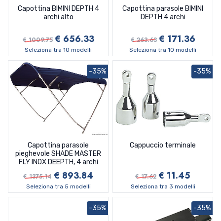
Capottina BIMINI DEPTH 4
Capottina parasole BIMINI
archi alto
DEPTH 4 archi
€ 656.33
€ 171.36
€ 1009.75
€ 263.63
Seleziona tra 10 modelli
Seleziona tra 10 modelli
-35%
-35%
Capottina parasole
Cappuccio terminale
pieghevole SHADE MASTER
FLY INOX DEEPTH, 4 archi
€ 893.84
€ 11.45
€ 1375.14
€ 17.62
Seleziona tra 5 modelli
Seleziona tra 3 modelli
-35%
-35%