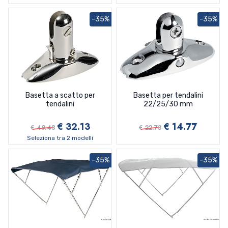
Filtri Per Motori Renault Couach
Giranti Johnson Pump
Giranti Parsun
Anodi Omc Envirude Johnson
Filtri Per Motori Ruggerini
Giranti Kohler
Giranti Selva
Anodi Selva
-35%
-35%
Filtri Per Motori Vetus
Giranti Nanni
Giranti Suzuki
Anodi Suzuki
Filtri Per Motori Vm
Giranti Oberdorfer
Giranti Tohatsu
Anodi Tohatsu
Filtri Per Motori Volvo Penta
Giranti Onan
Giranti Whitehead
Anodi Vetus
Filtri Per Motori Yanmar
Giranti Perkins
Giranti Yamaha
Anodi Volvo Penta
Giranti Renault Couach
Anodi Yamaha Mariner
Giranti Sherwood
Anodi Yanmar
Basetta a scatto per
Basetta per tendalini
Giranti Sole
Kit Anodi Alluminio
tendalini
22/25/30 mm
Giranti Vetus
Ogive Maxpower Lewmar Sleipnerjp
Giranti Volvo
Ogive Quick
€ 32.13
€ 14.77
€ 49.43
€ 22.73
Giranti Westerbeke
Seleziona tra 2 modelli
Giranti Yanmar
-35%
-35%
Universali Per Pompe Sentina