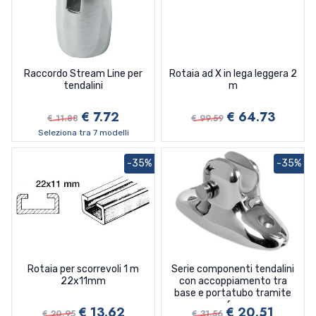
Raccordo Stream Line per
Rotaia ad X in lega leggera 2
tendalini
m
€ 7.72
€ 64.73
€ 11.88
€ 99.59
Seleziona tra 7 modelli
-35%
-35%
Rotaia per scorrevoli 1 m
Serie componenti tendalini
22x11mm
con accoppiamento tra
base e portatubo tramite
sfera
€ 13.62
€ 20.51
€ 20.95
€ 31.56