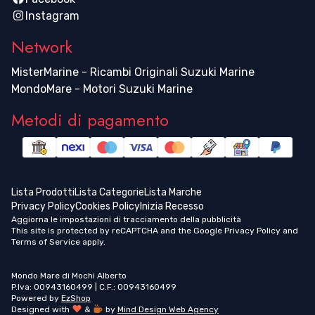
Instagram
Network
MisterMarine - Ricambi Originali Suzuki Marine
MondoMare - Motori Suzuki Marine
Metodi di pagamento
Lista Prodotti
Lista Categorie
Lista Marche
Privacy Policy
Cookies Policy
Inizia Recesso
Aggiorna le impostazioni di tracciamento della pubblicità
This site is protected by reCAPTCHA and the Google
Privacy Policy
and
Terms of Service
apply.
Mondo Mare di Mochi Alberto
P.Iva: 00943160499 | C.F.: 00943160499
Powered by
EzShop
Designed with
&
by
Mind Design Web Agency