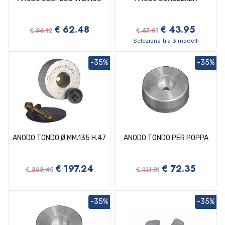
€ 62.48
€ 43.95
€ 96.12
€ 67.61
Seleziona tra 3 modelli
-35%
-35%
ANODO TONDO Ø MM.135 H.47
ANODO TONDO PER POPPA
€ 197.24
€ 72.35
€ 303.45
€ 111.31
-35%
-35%