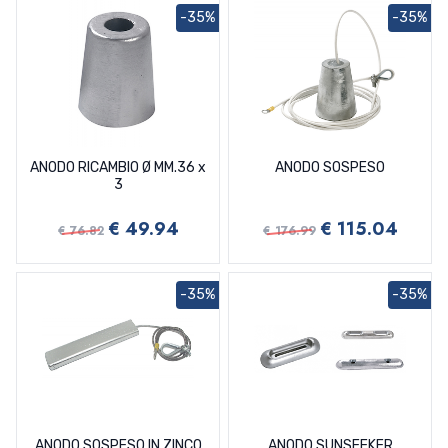
-35%
-35%
ANODO RICAMBIO Ø MM.36 x
ANODO SOSPESO
3
€ 49.94
€ 115.04
€ 76.82
€ 176.99
-35%
-35%
ANODO SOSPESO IN ZINCO
ANODO SUNSEEKER