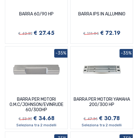
BARRA 60/90 HP
BARRA IPS IN ALLUMINIO
€ 27.45
€ 72.19
€ 42.22
€ 111.06
-35%
-35%
BARRA PER MOTORI
BARRA PER MOTORI YAMAHA
O.M.C/JOHNSON/EVINRUDE
200/300 HP
60/300HP
€ 34.68
€ 30.78
€ 53.35
€ 47.36
Seleziona tra 2 modelli
Seleziona tra 2 modelli