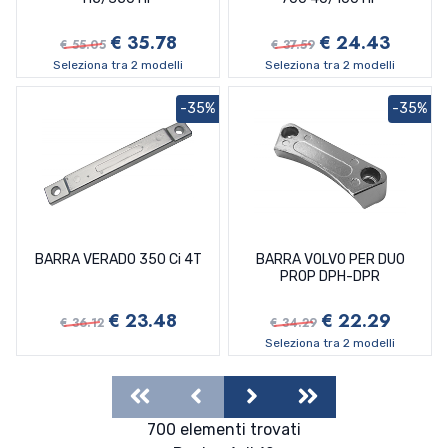
€ 35.78
€ 24.43
€ 55.05
€ 37.59
Seleziona tra 2 modelli
Seleziona tra 2 modelli
-35%
-35%
BARRA VERADO 350 Ci 4T
BARRA VOLVO PER DUO
PROP DPH-DPR
€ 23.48
€ 22.29
€ 36.12
€ 34.29
Seleziona tra 2 modelli
First
Previous
Next
Last
700 elementi trovati