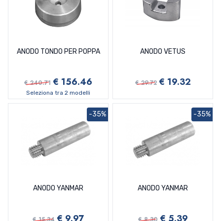
ANODO TONDO PER POPPA
ANODO VETUS
€ 156.46
€ 19.32
€ 240.71
€ 29.72
Seleziona tra 2 modelli
-35%
-35%
ANODO YANMAR
ANODO YANMAR
€ 9.97
€ 5.39
€ 15.34
€ 8.30