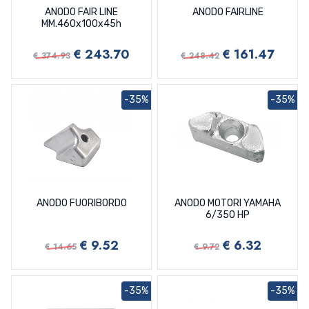
ANODO FAIR LINE
ANODO FAIRLINE
MM.460x100x45h
€ 243.70
€ 161.47
€ 374.93
€ 248.42
-35%
-35%
ANODO FUORIBORDO
ANODO MOTORI YAMAHA
6/350 HP
€ 9.52
€ 6.32
€ 14.65
€ 9.72
-35%
-35%