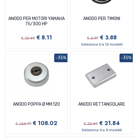
ANODO PER MOTORI YAMAHA
ANODO PER TIMONI
75/300 HP
€ 8.11
€ 3.88
€ 12.48
€ 5.97
Seleziona tra 12 modelli
-35%
-35%
ANODO POPPA Ø MM.120
ANODO RETTANGOLARE
€ 108.02
€ 21.84
€ 166.19
€ 33.60
Seleziona tra 4 modelli