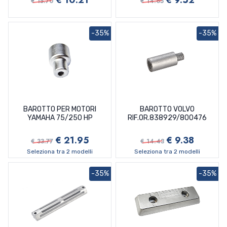
€ 15.70
€ 14.65
-35%
-35%
BAROTTO PER MOTORI
BAROTTO VOLVO
YAMAHA 75/250 HP
RIF.OR.838929/800476
€ 21.95
€ 9.38
€ 33.77
€ 14.43
Seleziona tra 2 modelli
Seleziona tra 2 modelli
-35%
-35%