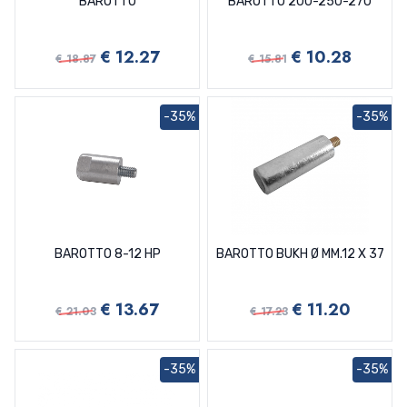
BAROTTO
BAROTTO 200-250-270
€ 12.27
€ 10.28
€ 18.87
€ 15.81
-35%
-35%
BAROTTO 8-12 HP
BAROTTO BUKH Ø MM.12 X 37
€ 13.67
€ 11.20
€ 21.03
€ 17.23
-35%
-35%