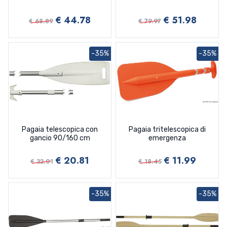
€ 44.78
€ 51.98
€ 68.89
€ 79.97
-35%
-35%
Pagaia telescopica con
Pagaia tritelescopica di
gancio 90/160 cm
emergenza
€ 20.81
€ 11.99
€ 32.01
€ 18.45
-35%
-35%