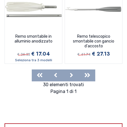
Remo smontabile in
Remo telescopico
alluminio anodizzato
smontabile con gancio
d'accosto
€ 17.04
€ 27.13
€ 26.22
€ 41.74
Seleziona tra 3 modelli
First
Previous
Next
Last
30 elementi trovati
Pagina 1 di 1