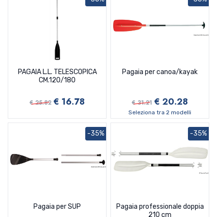
PAGAIA L.L. TELESCOPICA
Pagaia per canoa/kayak
CM.120/180
€ 16.78
€ 20.28
€ 25.82
€ 31.21
Seleziona tra 2 modelli
-35%
-35%
Pagaia per SUP
Pagaia professionale doppia
210 cm