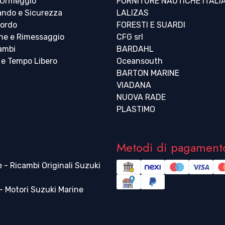
 Ormeggio
FORNITURE NAUTICHE ITALI
ndo e Sicurezza
LALIZAS
bordo
FORESTI E SUARDI
ne e Rimessaggio
CFG srl
cambi
BARDAHL
 e Tempo Libero
Oceansouth
BARTON MARINE
VIADANA
NUOVA RADE
PLASTIMO
Metodi di pagament
 - Ricambi Originali Suzuki
 Motori Suzuki Marine