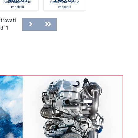
Seleziona tra 15
Seleziona tra 29
modelli
modelli
trovati
Next
Last
di 1