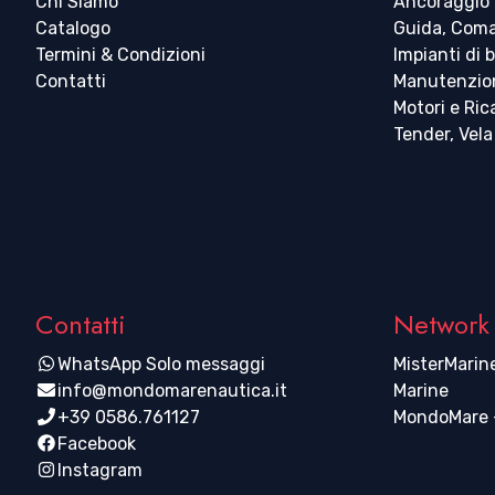
Chi Siamo
Ancoraggio
Catalogo
Guida, Coma
Termini & Condizioni
Impianti di 
Contatti
Manutenzio
Motori e Ri
Tender, Vela
Contatti
Network
WhatsApp Solo messaggi
MisterMarine
info@mondomarenautica.it
Marine
+39 0586.761127
MondoMare -
Facebook
Instagram