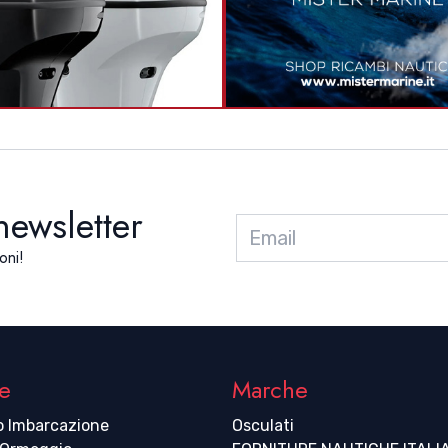
 newsletter
oni!
e
Marche
o Imbarcazione
Osculati