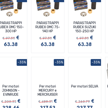
PARASTRAPPI
PARASTRAPPI
PARASTRAPPI
UBEX OMC 150-
RUBEX OMC 75-
RUBEX SUZUKI
300 HP
140 HP
150-250 HP
€
€
€
€ 97.50
€ 97.50
€ 97.50
63.38
63.38
63.38
-35%
-35%
-35%
Per motori
Per motori
Per motori SELVA
JOHNSON -
MERCURY e
EVINRUDE
MERCRUISER
€
€
€
€ 505.32
€ 488.51
€ 365.79
328.46
317.53
237.77