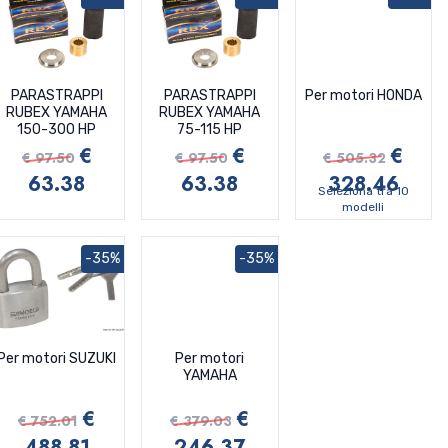
PARASTRAPPI
PARASTRAPPI
Per motori HONDA
RUBEX YAMAHA
RUBEX YAMAHA
150-300 HP
75-115 HP
€
€
€
€ 97.50
€ 97.50
€ 505.32
63.38
63.38
328.46
Seleziona tra 10
modelli
-35%
-35%
Per motori SUZUKI
Per motori
YAMAHA
€
€
€ 752.01
€ 379.03
488.81
246.37