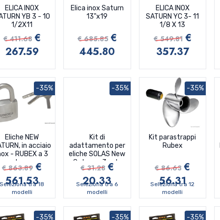
ELICA INOX
Elica inox Saturn
ELICA INOX
ATURN YB 3 - 10
13"x19
SATURN YC 3- 11
1/2X11
1/8 X 13
€
€
€
€ 411.68
€ 685.85
€ 549.81
267.59
445.80
357.37
-35%
-35%
-35%
Eliche NEW
Kit di
Kit parastrappi
TURN, in acciaio
adattamento per
Rubex
nox - RUBEX a 3
eliche SOLAS New
pale, con
Saturn a 3 pale
€
€
€
€ 863.89
€ 31.28
€ 86.63
parastrappi
561.53
20.33
56.31
RUBEX
Seleziona tra 18
Seleziona tra 6
Seleziona tra 12
intercambiabile
modelli
modelli
modelli
-35%
-35%
-35%