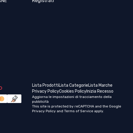
ANE
Registrati
o
Lista Prodotti
Lista Categorie
Lista Marche
Privacy Policy
Cookies Policy
Inizia Recesso
Aggiorna le impostazioni di tracciamento della
pubblicità
This site is protected by reCAPTCHA and the Google
Privacy Policy
and
Terms of Service
apply.