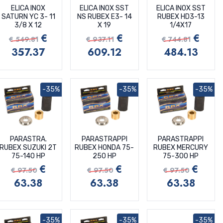
ELICA INOX
ELICA INOX SST
ELICA INOX SST
SATURN YC 3- 11
NS RUBEX E3- 14
RUBEX HD3-13
3/8 X 12
X 19
1/4X17
€
€
€
€ 549.81
€ 937.11
€ 744.81
357.37
609.12
484.13
-35%
-35%
-35%
PARASTRA.
PARASTRAPPI
PARASTRAPPI
RUBEX SUZUKI 2T
RUBEX HONDA 75-
RUBEX MERCURY
75-140 HP
250 HP
75-300 HP
€
€
€
€ 97.50
€ 97.50
€ 97.50
63.38
63.38
63.38
-35%
-35%
-35%