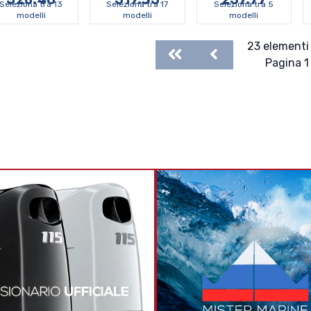
Seleziona tra 13
Seleziona tra 17
Seleziona tra 5
modelli
modelli
modelli
23 elementi 
First
Previous
Pagina 1 