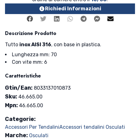
Richiedi Informazioni
Facebook
Twitter
Linkedin
Whatsapp
Telegram
Facebook Me
Mail
Descrizione Prodotto
Tutto
inox AISI 316
, con base in plastica.
Lunghezza mm: 70
Con vite mm: 6
Caratteristiche
Gtin/Ean:
8033137010873
Sku:
46.665.00
Mpn:
46.665.00
Categorie:
Accessori Per Tendalini
Accessori tendalini Osculati
Marche:
Osculati