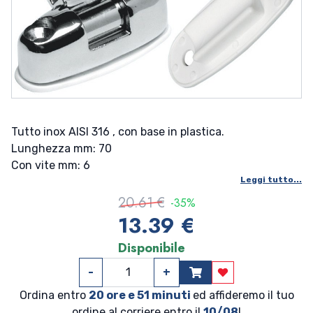
Tutto inox AISI 316 , con base in plastica.
Lunghezza mm: 70
Con vite mm: 6
Leggi tutto...
20.61 €
-35%
13.39 €
Disponibile
-
+
Aggiungi ai prefer
Ordina entro
20 ore e 51 minuti
ed affideremo il tuo
ordine al corriere entro il
10/08
!