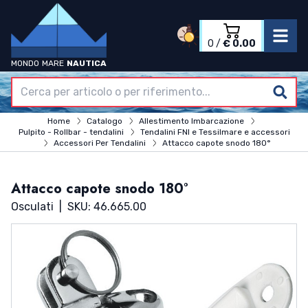
0
/
€ 0.00
MONDO
MARE
NAUTICA
Accedi
Registrati
Home
Home
Catalogo
Allestimento Imbarcazione
Azienda
Pulpito - Rollbar - tendalini
Tendalini FNI e Tessilmare e accessori
Catalogo
Accessori Per Tendalini
Attacco capote snodo 180°
Termini & Condizioni
Contatti
Attacco capote snodo 180°
Osculati
|
SKU: 46.665.00