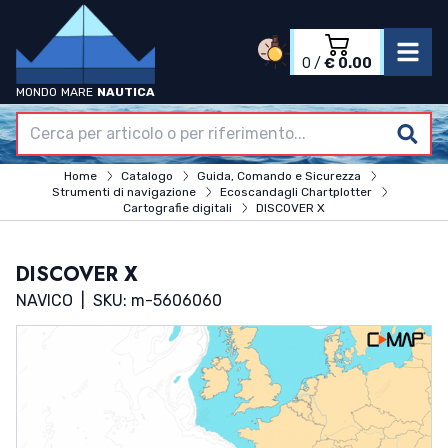
0
/
€ 0.00
MONDO
MARE
NAUTICA
Accedi
Registrati
Home
Home
Catalogo
Guida, Comando e Sicurezza
Azienda
Strumenti di navigazione
Ecoscandagli Chartplotter
Catalogo
Cartografie digitali
DISCOVER X
Termini & Condizioni
Contatti
DISCOVER X
NAVICO
|
SKU: m-5606060