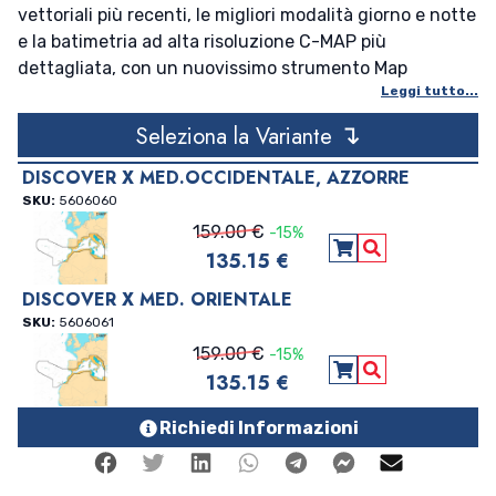
vettoriali più recenti, le migliori modalità giorno e notte
e la batimetria ad alta risoluzione C-MAP più
dettagliata, con un nuovissimo strumento Map
Leggi tutto...
Inspector. Offre anche una perfetta integrazione con
l’app Simrad® Companion. Le ricche funzionalità
↴
Seleziona la Variante
includono l’ombreggiatura della profondità
personalizzata, le maree e le correnti, e Autorouting
DISCOVER X MED.OCCIDENTALE, AZZORRE
senza abbonamento. Modello: DISCOVER X EM-T-076-
SKU:
5606060
D-MS ZONA: MEDITERRANEO OCCIDENTALE, AZZORRE,
159.00 €
-15%
CANARIE Copertura: WIDE SUPPORTO: MICRO SD
135.15 €
Aggiungi al carre
Vedi Dettagli
PRODOTTI COMPATIBILI: SIMRAD NSX
DISCOVER X MED. ORIENTALE
SKU:
5606061
159.00 €
-15%
135.15 €
Aggiungi al carre
Vedi Dettagli
Richiedi Informazioni
Facebook
Twitter
Linkedin
Whatsapp
Telegram
Facebook Me
Mail