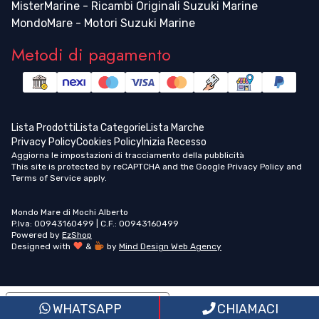
MisterMarine - Ricambi Originali Suzuki Marine
MondoMare - Motori Suzuki Marine
Metodi di pagamento
Lista Prodotti
Lista Categorie
Lista Marche
Privacy Policy
Cookies Policy
Inizia Recesso
Aggiorna le impostazioni di tracciamento della pubblicità
This site is protected by reCAPTCHA and the Google
Privacy Policy
and
Terms of Service
apply.
Mondo Mare di Mochi Alberto
P.Iva: 00943160499 | C.F.: 00943160499
Powered by
EzShop
Designed with
&
by
Mind Design Web Agency
Informativa sulla raccolta
WHATSAPP
CHIAMACI