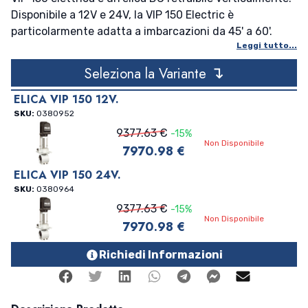
Disponibile a 12V e 24V, la VIP 150 Electric è
particolarmente adatta a imbarcazioni da 45' a 60'.
Leggi tutto...
Elevate prestazioni e eccellente affidabilità hanno reso
questa unità uno standard da quasi 10 anni.
↴
Seleziona la Variante
Recentemente aggiornata la VIP 150 Electric offre un
nuovo sistema di controllo e tutte le caratteristiche di
ELICA VIP 150 12V.
sicurezza comuni alle leiche di manovra Max Power.
SKU:
0380952
12V, Peso 40Kg, 2 Eliche, Spinta 96 Kg, Potenza 7,1 Kw/
9377.63 €
-15%
Non Disponibile
9,5 Hp, 660 Amp. Include joystick, control box e 25mt
7970.98 €
di cavo. Alimentazione: 12 VOLT - 660 AMP Numero:
ELICA VIP 150 24V.
ELICHE 2 Peso: 40 KG POWER: 7,1 KW - 9,5 HP
SKU:
0380964
9377.63 €
-15%
Non Disponibile
7970.98 €
Richiedi Informazioni
Facebook
Twitter
Linkedin
Whatsapp
Telegram
Facebook Me
Mail