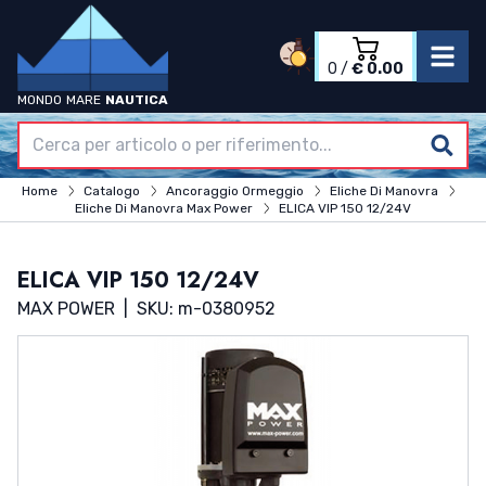
0
/
€ 0.00
MONDO
MARE
NAUTICA
Accedi
Registrati
Home
Home
Catalogo
Ancoraggio Ormeggio
Eliche Di Manovra
Azienda
Eliche Di Manovra Max Power
ELICA VIP 150 12/24V
Catalogo
Termini & Condizioni
ELICA VIP 150 12/24V
Contatti
MAX POWER
|
SKU: m-0380952