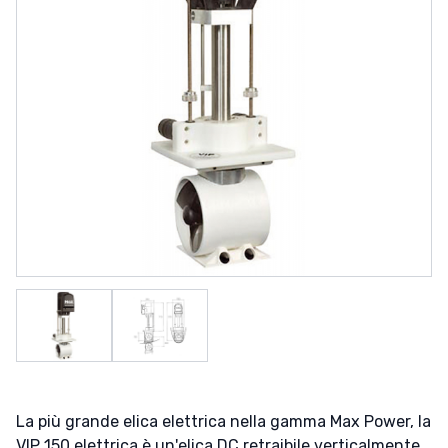
La più grande elica elettrica nella gamma Max Power, la
VIP 150 elettrica è un'elica DC retraibile verticalmente.