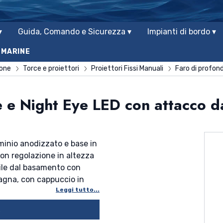
▾
Guida, Comando e Sicurezza ▾
Impianti di bordo ▾
 MARINE
ione
Torce e proiettori
Proiettori Fissi Manuali
Faro di profon
e e Night Eye LED con attacco d
uminio anodizzato e base in
con regolazione in altezza
abile dal basamento con
tagna, con cappuccio in
Leggi tutto...
eto di spina stagna
asso che in piano. Pregi: -
↴
del bulbo ottico che