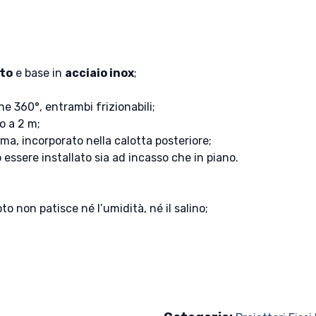
to
e base in
acciaio inox
;
ne 360°, entrambi frizionabili;
o a 2 m;
a, incorporato nella calotta posteriore;
essere installato sia ad incasso che in piano.
to non patisce né l’umidità, né il salino;