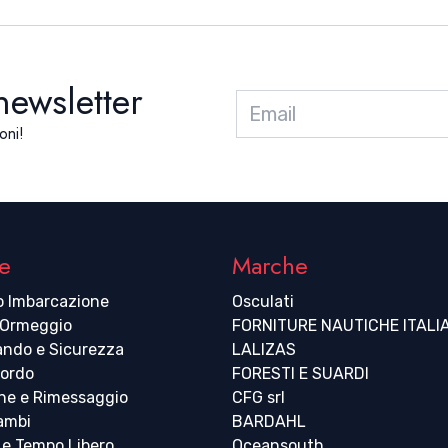
 newsletter
oni!
e
Marche
o Imbarcazione
Osculati
 Ormeggio
FORNITURE NAUTICHE ITALI
ndo e Sicurezza
LALIZAS
bordo
FORESTI E SUARDI
ne e Rimessaggio
CFG srl
cambi
BARDAHL
 e Tempo Libero
Oceansouth