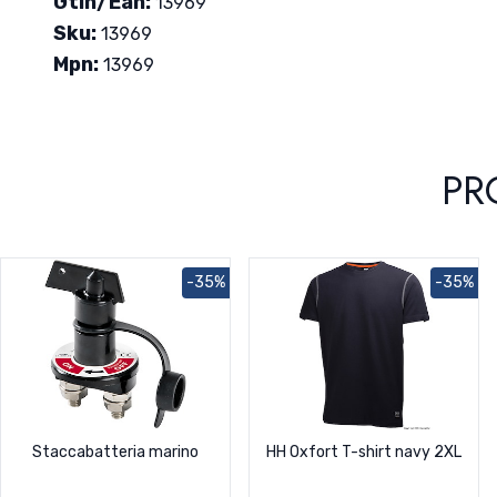
Gtin/Ean:
13969
Sku:
13969
Mpn:
13969
PR
-35%
-35%
Staccabatteria marino
HH Oxfort T-shirt navy 2XL