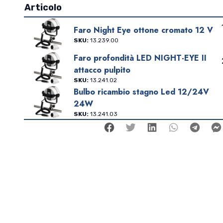
essendo sotto vuoto non patisce né l’umidità, né il sa
Articolo
leggerezza e un basso costo.
Faro Night Eye ottone cromato 12 V
SKU:
13.239.00
Faro profondità LED NIGHT-EYE II
attacco pulpito
SKU:
13.241.02
Bulbo ricambio stagno Led 12/24V
24W
SKU:
13.241.03
Facebook
Twitter
Linkedin
Whatsap
Tele