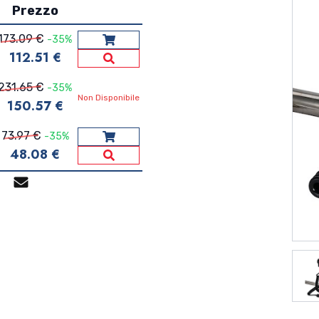
lino; - grande potenza; -
Prezzo
173.09 €
-35%
Aggiungi al carrello
112.51 €
Vedi Dettagli
231.65 €
-35%
Non Disponibile
150.57 €
73.97 €
-35%
Aggiungi al carrello
48.08 €
Vedi Dettagli
p
gram
Facebook Messenger
Mail