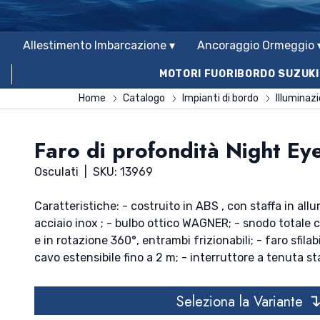
Allestimento Imbarcazione ▾
Ancoraggio Ormeggio 
MOTORI FUORIBORDO SUZUKI
Home
Catalogo
Impianti di bordo
Illuminaz
Faro di profondità Night Ey
Osculati
|
SKU: 13969
Caratteristiche: - costruito in ABS , con staffa in all
acciaio inox ; - bulbo ottico WAGNER; - snodo totale 
e in rotazione 360°, entrambi frizionabili; - faro sfil
cavo estensibile fino a 2 m; - interruttore a tenuta s
gomma, incorporato nella calotta posteriore; - compl
terminale al cavo, che può essere installato sia ad inc
Seleziona la Variante
inalterabilità agli agenti atmosferici; - inalterabilità 