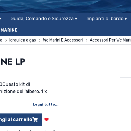
▾
Guida, Comando e Sicurezza ▾
Impianti di bordo ▾
 MARINE
do
Idraulica e gas
Wc Marini E Accessori
Accessori Per Wc Mari
ONE LP
0Questo kit di
izione dell'albero, 1 x
Leggi tutto...
gi al carrello
Aggiungi ai preferiti