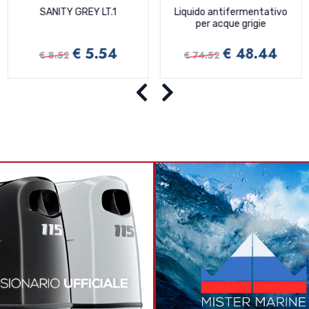
SANITY GREY LT.1
Liquido antifermentativo
per acque grigie
€ 5.54
€ 48.44
€ 8.52
€ 74.52
Precedente
Successivo