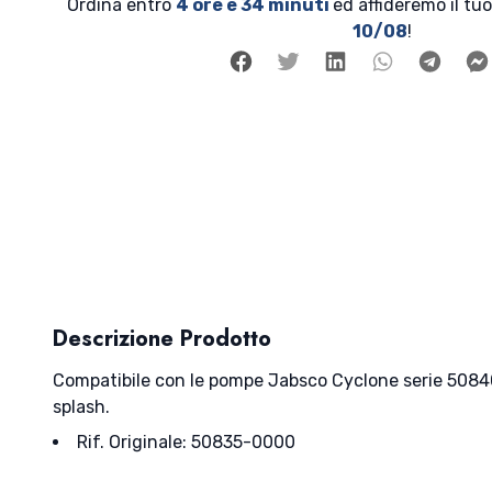
Ordina entro
4 ore e 34 minuti
ed affideremo il tuo
10/08
!
Facebook
Twitter
Linkedin
Whatsap
Tele
Descrizione Prodotto
Compatibile con le pompe Jabsco Cyclone serie 50840Qu
splash.
Rif. Originale: 50835-0000