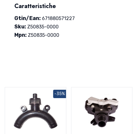
Caratteristiche
Gtin/Ean:
671880571227
Sku:
Z50835-0000
Mpn:
Z50835-0000
-35%