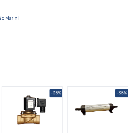
Wc Marini
-35%
-35%