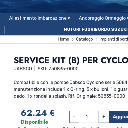
Allestimento Imbarcazione ▾
Ancoraggio Ormeggio 
MOTORI FUORIBORDO SUZUKI
Home
Catalogo
Impianti di bor
SERVICE KIT (B) PER CYCL
JABSCO
|
SKU: Z50835-0000
Compatibile con le pompe Jabsco Cyclone serie 5084
manutenzione include 1 x O-ring, 5 x bulloni, 1 x guarn
dado, 1 x rondella splash. Rif. Originale: 50835-0000
62.24 €
-
+
Aggiun
Disponibile