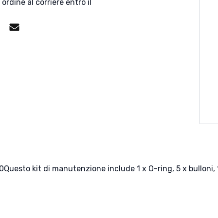
 ordine al corriere entro il
p
gram
Facebook Messenger
Mail
esto kit di manutenzione include 1 x O-ring, 5 x bulloni, 1 x