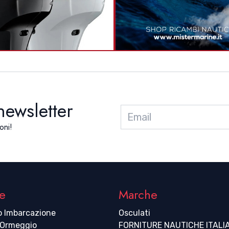
 newsletter
oni!
e
Marche
o Imbarcazione
Osculati
 Ormeggio
FORNITURE NAUTICHE ITALI