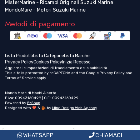
MisterMarine - Ricambi Originali Suzuki Marine
MondoMare - Motori Suzuki Marine
Metodi di pagamento
Lista Prodotti
Lista Categorie
Lista Marche
Privacy Policy
Cookies Policy
Inizia Recesso
Aggiorna le impostazioni di tracciamento della pubblicità
This site is protected by reCAPTCHA and the Google
Privacy Policy
and
Terms of Service
apply.
Mondo Mare di Mochi Alberto
P.Iva: 00943160499 | C.F.: 00943160499
Powered by
EzShop
Designed with
&
by
Mind Design Web Agency
Informativa sulla raccolta
WHATSAPP
CHIAMACI