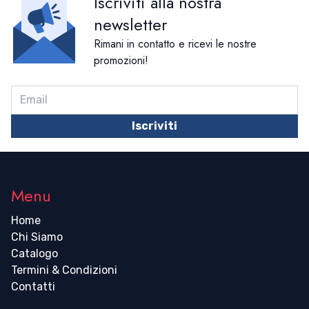
Iscriviti alla nostra
Winch E Accessori Per Winch
Viadana
Trecce Per Drizze E Scotte
Vang Rigidi
newsletter
Winch E Accessori Per Winch
Rimani in contatto e ricevi le nostre
promozioni!
Iscriviti
Menu
Home
Chi Siamo
Catalogo
Termini & Condizioni
Contatti