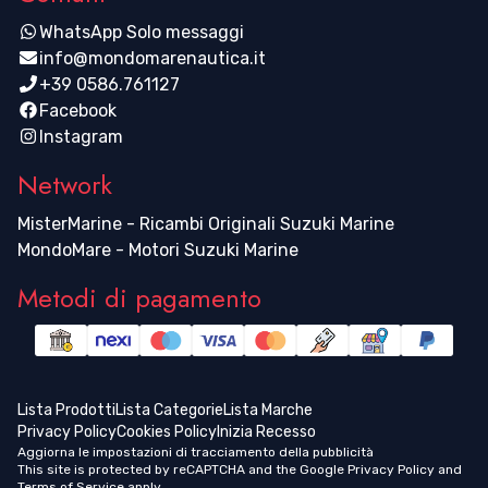
WhatsApp Solo messaggi
info@mondomarenautica.it
+39 0586.761127
Facebook
Instagram
Network
MisterMarine - Ricambi Originali Suzuki Marine
MondoMare - Motori Suzuki Marine
Metodi di pagamento
Lista Prodotti
Lista Categorie
Lista Marche
Privacy Policy
Cookies Policy
Inizia Recesso
Aggiorna le impostazioni di tracciamento della pubblicità
This site is protected by reCAPTCHA and the Google
Privacy Policy
and
Terms of Service
apply.