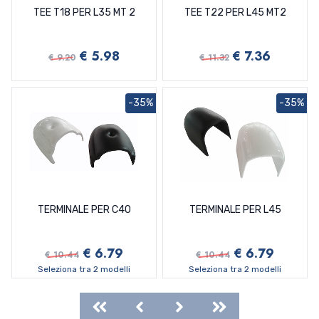
TEE T18 PER L35 MT 2
TEE T22 PER L45 MT2
€ 5.98
€ 7.36
€ 9.20
€ 11.32
-35%
-35%
TERMINALE PER C40
TERMINALE PER L45
€ 6.79
€ 6.79
€ 10.44
€ 10.44
Seleziona tra 2 modelli
Seleziona tra 2 modelli
First
Previous
Next
Last