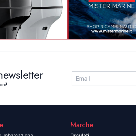
 newsletter
oni!
e
Marche
o Imbarcazione
Osculati