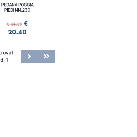
PEDANA POGGIA
PIEDI MM.230
€
€ 31.39
20.40
trovati
Next
Last
di 1