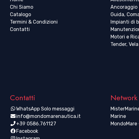
Giranti Vetus
Ogive Maxpower Lewmar Sleipnerjp
Chi Siamo
Ancoraggio
Giranti Volvo
Ogive Quick
Catalogo
Guida, Coma
Giranti Westerbeke
Termini & Condizioni
Impianti di 
Giranti Yanmar
Contatti
Manutenzio
Universali Per Pompe Sentina
Motori e Ri
Tender, Vela
Contatti
Network
WhatsApp Solo messaggi
MisterMarine
info@mondomarenautica.it
Marine
+39 0586.761127
MondoMare -
Facebook
Instagram