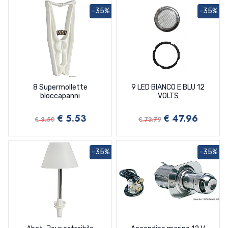
-35%
-35%
8 Supermollette
9 LED BIANCO E BLU 12
bloccapanni
VOLTS
€ 5.53
€ 47.96
€ 8.50
€ 73.79
-35%
-35%