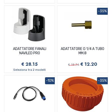
-35%
ADATTATORE FANALI
ADATTATORE G 1/4 A TUBO
NAVILED PRO
MM.8
€ 28.15
€ 12.20
€ 18.76
Seleziona tra 2 modelli
-10%
-35%