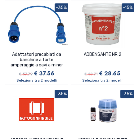
-35%
-15%
Adattatori precablati da
ADDENSANTE NR.2
banchine a forte
amperaggio a cavi a minor
amperaggio
€ 37.56
€ 28.65
€ 57.79
€ 33.71
Seleziona tra 2 modelli
Seleziona tra 2 modelli
-35%
-35%