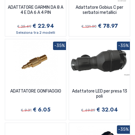
ADATTATORE GARMIN DA 8 A
Adattatore Gobius C per
4 E DA 6 A 4 PIN
serbatoi metallici
€ 22.94
€ 78.97
€ 25.49
€ 121.50
Seleziona tra 2 modelli
-35%
-35%
ADATTATORE GONFIAGGIO
Adattatore LED per presa 13
poli
€ 6.05
€ 32.04
€ 9.31
€ 49.29
-35%