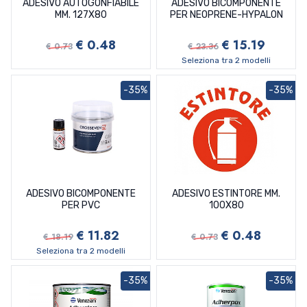
ADESIVO AUTOGONFIABILE
ADESIVO BICOMPONENTE
MM. 127X80
PER NEOPRENE-HYPALON
€ 0.48
€ 15.19
€ 0.73
€ 23.36
Seleziona tra 2 modelli
-35%
-35%
ADESIVO BICOMPONENTE
ADESIVO ESTINTORE MM.
PER PVC
100X80
€ 11.82
€ 0.48
€ 18.19
€ 0.73
Seleziona tra 2 modelli
-35%
-35%