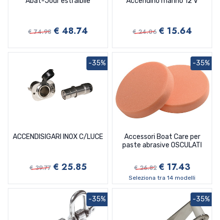
Abat-Jour estraibile
Accendino marino 12 V
€ 48.74
€ 15.64
€ 74.98
€ 24.06
-35%
-35%
ACCENDISIGARI INOX C/LUCE
Accessori Boat Care per
paste abrasive OSCULATI
€ 25.85
€ 17.43
€ 39.77
€ 26.82
Seleziona tra 14 modelli
-35%
-35%